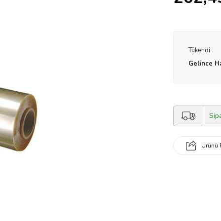
Tükendi
Gelince H
Sip
Ürünü 