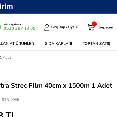
0
WhatsApp Destek
Sepetim
Giriş Yap / Üye Ol
0530 387 13 65
LLAN AT ÜRÜNLER
GIDA KAPLARI
TOPTAN SATIŞ
 1 Adet
tra Streç Film 40cm x 1500m 1 Adet
-STR-0055
3
TL