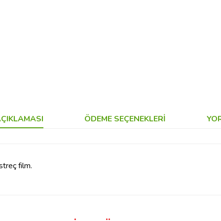
ÇIKLAMASI
ÖDEME SEÇENEKLERI
YO
treç film.