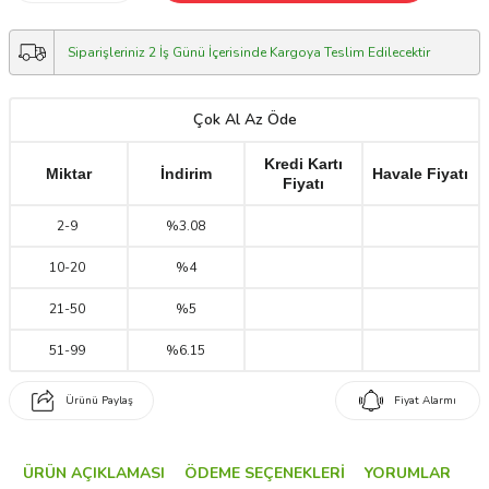
Siparişleriniz 2 İş Günü İçerisinde Kargoya Teslim Edilecektir
Çok Al Az Öde
Kredi Kartı
Miktar
İndirim
Havale Fiyatı
Fiyatı
2
-
9
%3.08
10
-
20
%4
21
-
50
%5
51
-
99
%6.15
Ürünü Paylaş
Fiyat Alarmı
ÜRÜN AÇIKLAMASI
ÖDEME SEÇENEKLERI
YORUMLAR