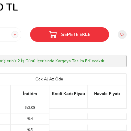
0
TL
SEPETE EKLE
arişleriniz 2 İş Günü İçerisinde Kargoya Teslim Edilecektir
Çok Al Az Öde
İndirim
Kredi Kartı Fiyatı
Havale Fiyatı
%3.08
%4
%5