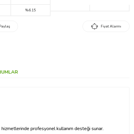
%6.15
Paylaş
Fiyat Alarmı
RUMLAR
ing hizmetlerinde profesyonel kullanım desteği sunar.