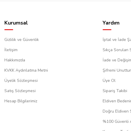
Kurumsal
Yardım
Gizlilik ve Güvenlik
İptal ve İade Şa
İletişim
Sıkça Sorulan 
Hakkımızda
İade ve Değişi
KVKK Aydınlatma Metni
Şifremi Unuttu
Üyelik Sözleşmesi
Üye Ol
Satış Sözleşmesi
Sipariş Takibi
Hesap Bilgilerimiz
Eldiven Bedeni
Doğru Eldiven 
%100 Güvenli A