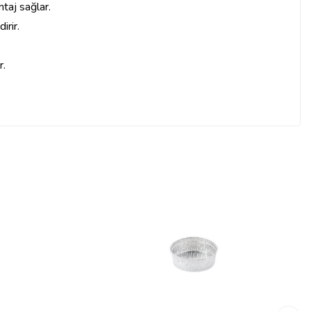
taj sağlar.
irir.
r.