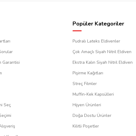
Popüler Kategoriler
rtları
Pudralı Lateks Eldivenler
Sorular
Çok Amaçlı Siyah Nitril Eldiven
m Garantisi
Ekstra Kalın Siyah Nitril Eldiven
m
Pişirme Kağıtları
Streç Filmler
Muffin-Kek Kapsülleri
ni Seç
Hijyen Ürünleri
Seçimi
Doğa Dostu Ürünler
lışveriş
Kilitli Poşetler