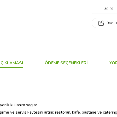
50
-
99
Ürünü 
ÇIKLAMASI
ÖDEME SEÇENEKLERI
YO
jyenik kullanım sağlar.
şirme ve servis kalitesini artırır; restoran, kafe, pastane ve cater