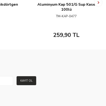
ikdörtgen
Aluminyum Kap 501/G Sup Kase
100lü
TM-KAP-0477
259,90
TL
KAYIT OL