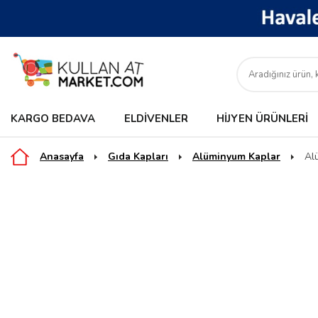
KARGO BEDAVA
ELDIVENLER
HIJYEN ÜRÜNLERI
Anasayfa
Gıda Kapları
Alüminyum Kaplar
Al