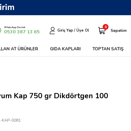
0
WhatsApp Destek
Sepetim
Giriş Yap / Üye Ol
0530 387 13 65
LLAN AT ÜRÜNLER
GIDA KAPLARI
TOPTAN SATIŞ
um Kap 750 gr Dikdörtgen 100
-KAP-0081