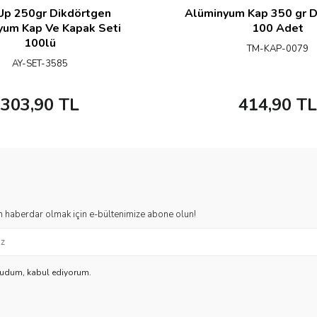
Up 250gr Dikdörtgen
Alüminyum Kap 350 gr D
yum Kap Ve Kapak Seti
100 Adet
100lü
TM-KAP-0079
AY-SET-3585
303,90
TL
414,90
TL
 haberdar olmak için e-bültenimize abone olun!
kudum, kabul ediyorum.