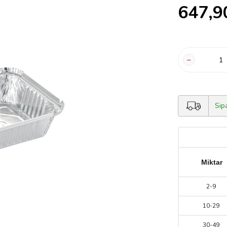
647,9
Sip
Miktar
2
-
9
10
-
29
30
-
49