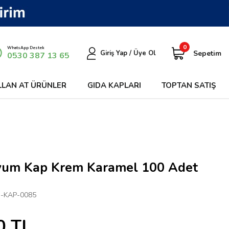
0
WhatsApp Destek
Sepetim
Giriş Yap / Üye Ol
0530 387 13 65
LLAN AT ÜRÜNLER
GIDA KAPLARI
TOPTAN SATIŞ
um Kap Krem Karamel 100 Adet
-KAP-0085
0
TL