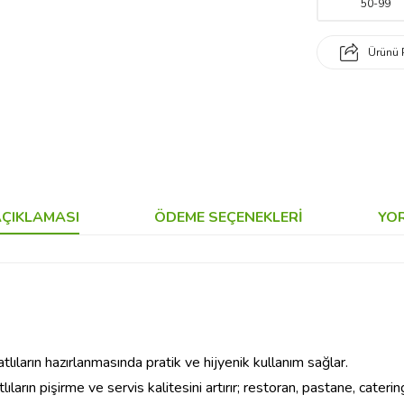
50
-
99
Ürünü 
ÇIKLAMASI
ÖDEME SEÇENEKLERI
YO
tlıların hazırlanmasında pratik ve hijyenik kullanım sağlar.
lıların pişirme ve servis kalitesini artırır; restoran, pastane, cate