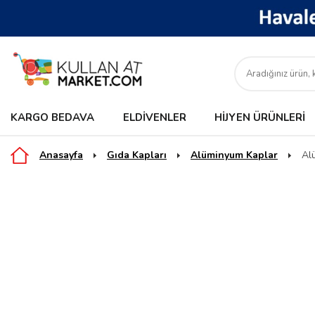
KARGO BEDAVA
ELDIVENLER
HIJYEN ÜRÜNLERI
Anasayfa
Gıda Kapları
Alüminyum Kaplar
Al