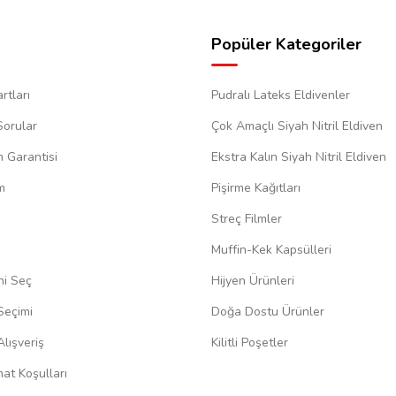
Popüler Kategoriler
rtları
Pudralı Lateks Eldivenler
Sorular
Çok Amaçlı Siyah Nitril Eldiven
m Garantisi
Ekstra Kalın Siyah Nitril Eldiven
m
Pişirme Kağıtları
Streç Filmler
Muffin-Kek Kapsülleri
ni Seç
Hijyen Ürünleri
Seçimi
Doğa Dostu Ürünler
lışveriş
Kilitli Poşetler
at Koşulları