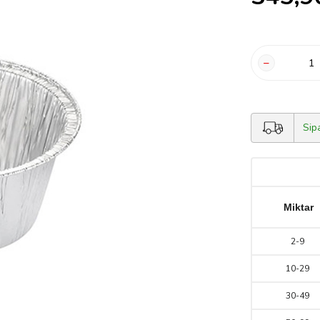
Sip
Miktar
2
-
9
10
-
29
30
-
49