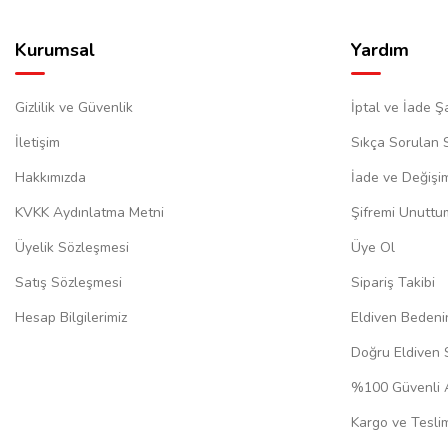
Kurumsal
Yardım
Gizlilik ve Güvenlik
İptal ve İade Şa
İletişim
Sıkça Sorulan 
Hakkımızda
İade ve Değişi
KVKK Aydınlatma Metni
Şifremi Unuttu
Üyelik Sözleşmesi
Üye Ol
Satış Sözleşmesi
Sipariş Takibi
Hesap Bilgilerimiz
Eldiven Bedeni
Doğru Eldiven 
%100 Güvenli A
Kargo ve Teslim