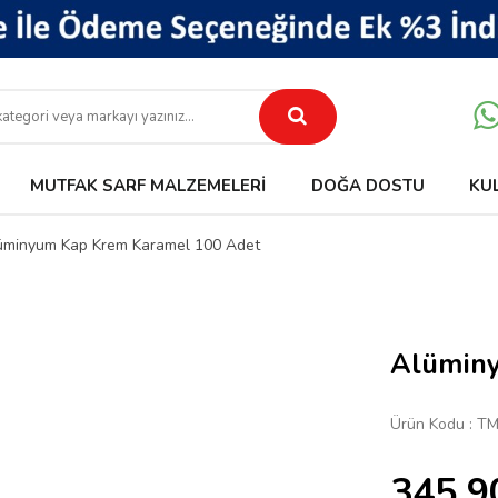
MUTFAK SARF MALZEMELERI
DOĞA DOSTU
KU
üminyum Kap Krem Karamel 100 Adet
Alüminy
Ürün Kodu :
TM
345,9