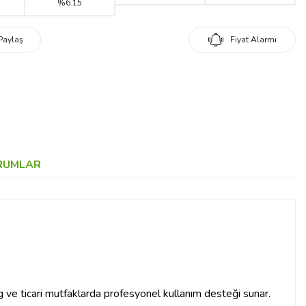
%6.15
Paylaş
Fiyat Alarmı
RUMLAR
ring ve ticari mutfaklarda profesyonel kullanım desteği sunar.