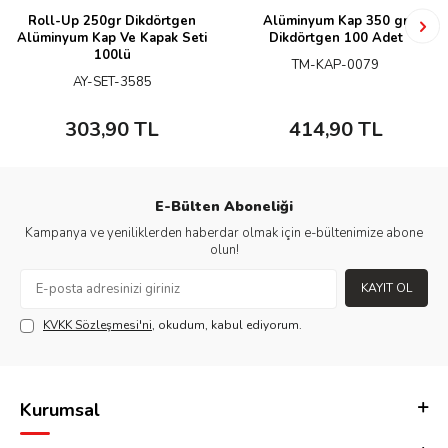
Roll-Up 250gr Dikdörtgen
Alüminyum Kap 350 gr
Alüminyum Kap Ve Kapak Seti
Dikdörtgen 100 Adet
100lü
TM-KAP-0079
AY-SET-3585
303,90
TL
414,90
TL
E-Bülten Aboneliği
Kampanya ve yeniliklerden haberdar olmak için e-bültenimize abone
olun!
KAYIT OL
KVKK Sözleşmesi'ni
, okudum, kabul ediyorum.
Kurumsal