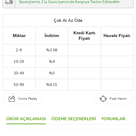
Siparişleriniz 2 İş Günü İçerisinde Kargoya Teslim Edilecektir
Çok Al Az Öde
Kredi Kartı
Miktar
İndirim
Havale Fiyatı
Fiyatı
2
-
9
%3.08
10
-
29
%4
30
-
49
%5
50
-
99
%6.15
Ürünü Paylaş
Fiyat Alarmı
ÜRÜN AÇIKLAMASI
ÖDEME SEÇENEKLERI
YORUMLAR