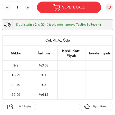
SEPETE EKLE
Siparişleriniz 2 İş Günü İçerisinde Kargoya Teslim Edilecektir
Çok Al Az Öde
Kredi Kartı
Miktar
İndirim
Havale Fiyatı
Fiyatı
2
-
9
%3.08
10
-
29
%4
30
-
49
%5
50
-
99
%6.15
Ürünü Paylaş
Fiyat Alarmı