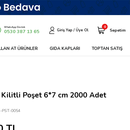
0
WhatsApp Destek
Sepetim
Giriş Yap / Üye Ol
0530 387 13 65
LLAN AT ÜRÜNLER
GIDA KAPLARI
TOPTAN SATIŞ
 Kilitli Poşet 6*7 cm 2000 Adet
-PST-0054
0
TL