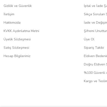
Gizlilik ve Güvenlik
İptal ve İade Şa
İletişim
Sıkça Sorulan 
Hakkımızda
İade ve Değişi
KVKK Aydınlatma Metni
Şifremi Unuttu
Üyelik Sözleşmesi
Üye Ol
Satış Sözleşmesi
Sipariş Takibi
Hesap Bilgilerimiz
Eldiven Bedeni
Doğru Eldiven 
%100 Güvenli A
Kargo ve Teslim