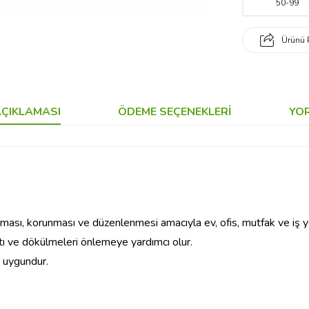
50
-
99
Ürünü 
ÇIKLAMASI
ÖDEME SEÇENEKLERI
YO
lanması, korunması ve düzenlenmesi amacıyla ev, ofis, mutfak ve iş 
zıntı ve dökülmeleri önlemeye yardımcı olur.
a uygundur.