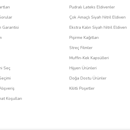
rtları
Pudralı Lateks Eldivenler
Sorular
Çok Amaçlı Siyah Nitril Eldiven
m Garantisi
Ekstra Kalın Siyah Nitril Eldiven
m
Pişirme Kağıtları
Streç Filmler
Muffin-Kek Kapsülleri
ni Seç
Hijyen Ürünleri
Seçimi
Doğa Dostu Ürünler
lışveriş
Kilitli Poşetler
at Koşulları