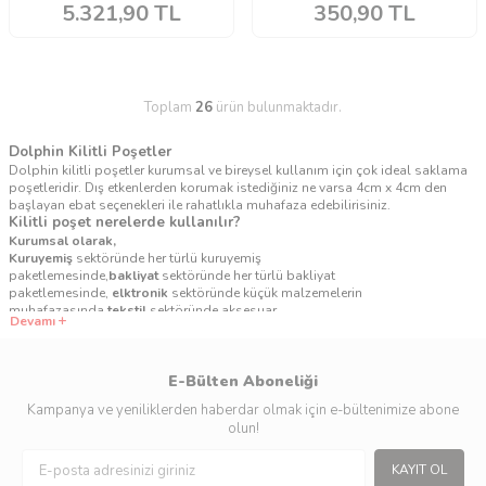
5.321,90
TL
350,90
TL
Toplam
26
ürün bulunmaktadır.
Dolphin Kilitli Poşetler
Dolphin kilitli poşetler kurumsal ve bireysel kullanım için çok ideal saklama
poşetleridir. Dış etkenlerden korumak istediğiniz ne varsa 4cm x 4cm den
başlayan ebat seçenekleri ile rahatlıkla muhafaza edebilirisiniz.
Kilitli poşet nerelerde kullanılır?
Kurumsal olarak,
Kuruyemiş
sektöründe her türlü kuruyemiş
paketlemesinde,
bakliyat
sektöründe her türlü bakliyat
paketlemesinde,
elktronik
sektöründe küçük malzemelerin
muhafazasında,
tekstil
sektöründe aksesuar
Devamı
muhafazasında,
bijuteri
sekteründe küçük ürünlerin
paketlenmesinde,
Aktarlarda
baharat paketlemede.
Tarım
sektöründe
meyve-sebze paketlemesinde,
Bireysel olarak,
E-Bülten Aboneliği
Kışlık olarak hazırlamak istediğiniz kumanyalarınızı rahatlıkla paketleyip
Kampanya ve yeniliklerden haberdar olmak için e-bültenimize abone
buzlukta muhafaza etmekte kullanılabilir. Pikniğe giderken yanınıza
olun!
alacağınız ürünlerin muhafazasında, cips,kuruyemiş,kalan kuru gıdalarınızı
hava ve su geçirmez özelliği ile taze tutar ve uzun süre muhafazaya imkan
sağlar. Seyahatte yanınıza almak istediğiniz eşyalarınızı, makyaj
KAYIT OL
malzemelerinizi, hijyen gerektiren kişisel bakım malzemelerinizi taşımada ve