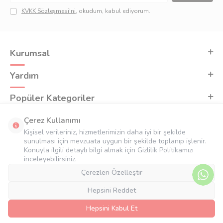
muhafazada rahatlıkla kullanabilirsiniz.
KVKK Sözleşmesi'ni
, okudum, kabul ediyorum.
Ebat Seçenekleri
4x4cm, 5x5cm, 6x7cm, 7x9cm, 8x10cm, 9x11cm, 10x12cm, 11x14cm,
13x16cm, 15x18cm, 16x20cm, 17x23cm, 19x25cm, 21x27cm, 23x31cm,
26x35cm
ebat seçenekleri mevcuttur.
Kurumsal
Yardım
Popüler Kategoriler
Adres & İletişim
Çerez Kullanımı
Kişisel verileriniz, hizmetlerimizin daha iyi bir şekilde
sunulması için mevzuata uygun bir şekilde toplanıp işlenir.
Konuyla ilgili detaylı bilgi almak için Gizlilik Politikamızı
inceleyebilirsiniz.
Çerezleri Özelleştir
Hepsini Reddet
Hepsini Kabul Et