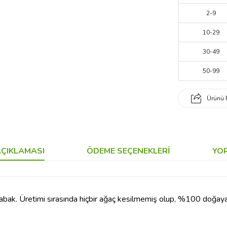
2
-
9
10
-
29
30
-
49
50
-
99
Ürünü 
ÇIKLAMASI
ÖDEME SEÇENEKLERI
YO
bak. Üretimi sırasında hiçbir ağaç kesilmemiş olup, %100 doğay