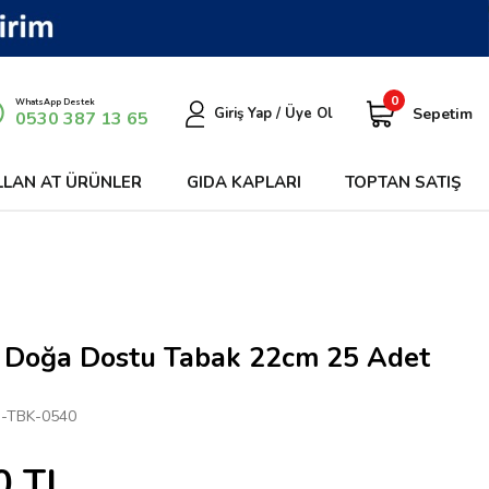
0
WhatsApp Destek
Sepetim
Giriş Yap / Üye Ol
0530 387 13 65
LLAN AT ÜRÜNLER
GIDA KAPLARI
TOPTAN SATIŞ
 Doğa Dostu Tabak 22cm 25 Adet
-TBK-0540
0
TL