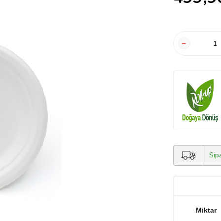
Sip
Miktar