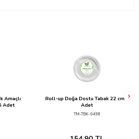
k Amaçlı
Roll-up Doğa Dostu Tabak 22 cm 6
5 Adet
Adet
TM-TBK-0498
154,90
TL