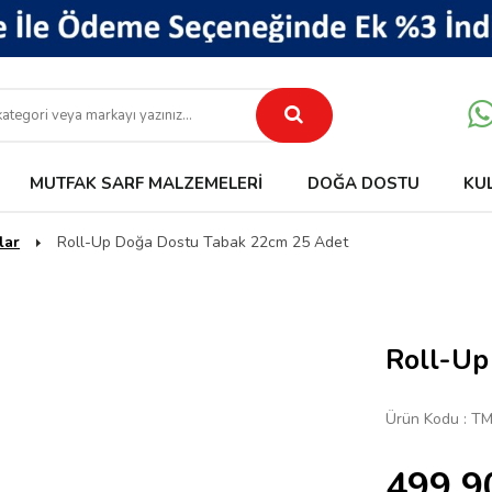
MUTFAK SARF MALZEMELERI
DOĞA DOSTU
KU
lar
Roll-Up Doğa Dostu Tabak 22cm 25 Adet
Roll-Up
Ürün Kodu :
TM
499,9