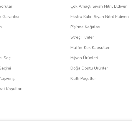
Sorular
Çok Amaçlı Siyah Nitril Eldiven
m Garantisi
Ekstra Kalın Siyah Nitril Eldiven
m
Pişirme Kağıtları
Streç Filmler
Muffin-Kek Kapsülleri
ni Seç
Hijyen Ürünleri
Seçimi
Doğa Dostu Ürünler
lışveriş
Kilitli Poşetler
at Koşulları