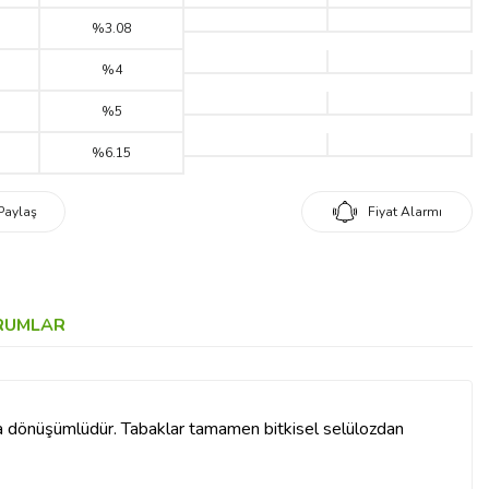
%3.08
%4
%5
%6.15
Paylaş
Fiyat Alarmı
RUMLAR
a dönüşümlüdür. Tabaklar tamamen bitkisel selülozdan