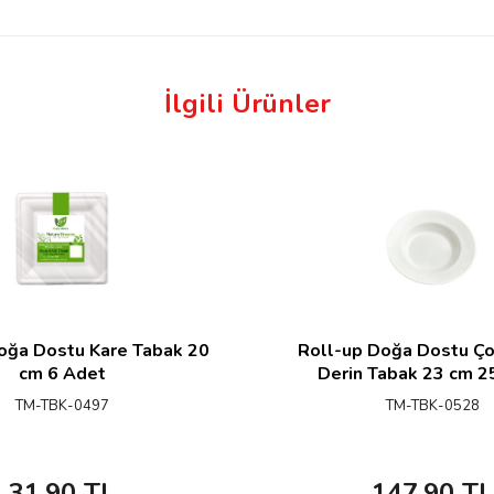
İlgili Ürünler
oğa Dostu Kare Tabak 20
Roll-up Doğa Dostu Ço
cm 6 Adet
Derin Tabak 23 cm 2
TM-TBK-0497
TM-TBK-0528
31,90
TL
147,90
TL