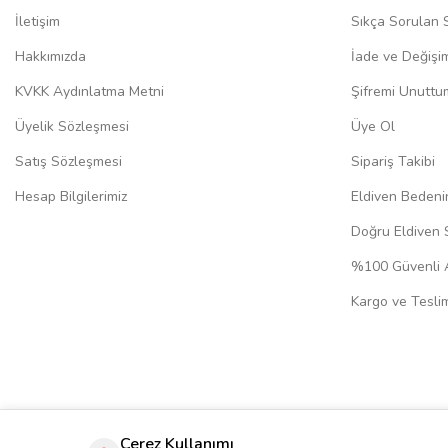
İletişim
Sıkça Sorulan 
Hakkımızda
İade ve Değişi
KVKK Aydınlatma Metni
Şifremi Unuttu
Üyelik Sözleşmesi
Üye Ol
Satış Sözleşmesi
Sipariş Takibi
Hesap Bilgilerimiz
Eldiven Bedeni
Doğru Eldiven 
%100 Güvenli A
Kargo ve Teslim
Çerez Kullanımı