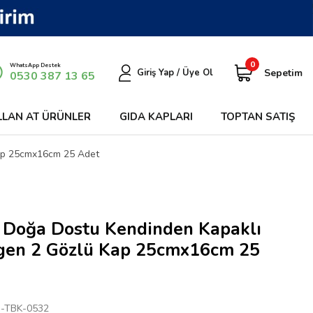
0
WhatsApp Destek
Sepetim
Giriş Yap / Üye Ol
0530 387 13 65
LLAN AT ÜRÜNLER
GIDA KAPLARI
TOPTAN SATIŞ
Kap 25cmx16cm 25 Adet
 Doğa Dostu Kendinden Kapaklı
gen 2 Gözlü Kap 25cmx16cm 25
-TBK-0532