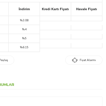
İndirim
Kredi Kartı Fiyatı
Havale Fiyatı
%3.08
%4
%5
%6.15
Paylaş
Fiyat Alarmı
RUMLAR