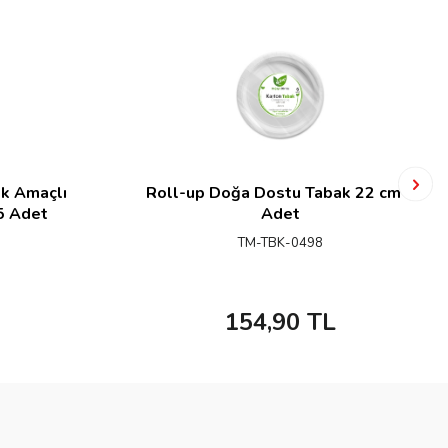
k Amaçlı
Roll-up Doğa Dostu Tabak 22 cm 6
5 Adet
Adet
TM-TBK-0498
154,90
TL