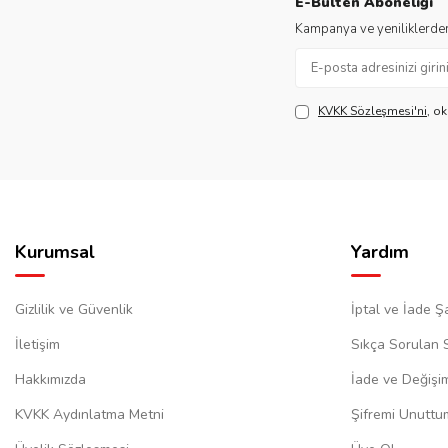
E-Bülten Aboneliği
Kampanya ve yeniliklerden
KVKK Sözleşmesi'ni
, o
Kurumsal
Yardım
Gizlilik ve Güvenlik
İptal ve İade Şa
İletişim
Sıkça Sorulan 
Hakkımızda
İade ve Değişi
KVKK Aydınlatma Metni
Şifremi Unuttu