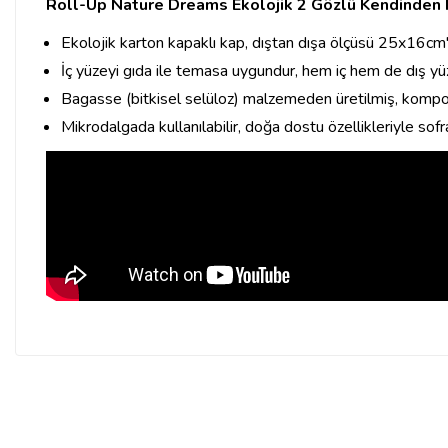
Roll-Up Nature Dreams Ekolojik 2 Gözlü Kendinden
Ekolojik karton kapaklı kap, dıştan dışa ölçüsü 25x16cm'd
İç yüzeyi gıda ile temasa uygundur, hem iç hem de dış yü
Bagasse (bitkisel selüloz) malzemeden üretilmiş, kompos
Mikrodalgada kullanılabilir, doğa dostu özellikleriyle sofra