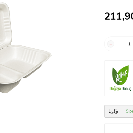
211,9
Sip