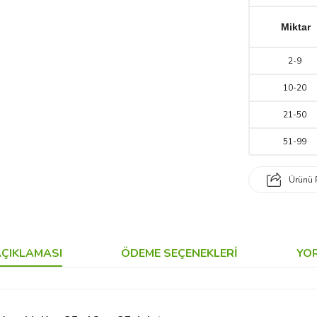
Miktar
2
-
9
10
-
20
21
-
50
51
-
99
Ürünü 
ÇIKLAMASI
ÖDEME SEÇENEKLERI
YO