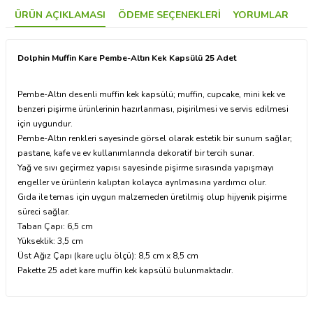
ÜRÜN AÇIKLAMASI
ÖDEME SEÇENEKLERI
YORUMLAR
Dolphin Muffin Kare Pembe-Altın Kek Kapsülü 25 Adet
Pembe-Altın desenli muffin kek kapsülü; muffin, cupcake, mini kek ve
benzeri pişirme ürünlerinin hazırlanması, pişirilmesi ve servis edilmesi
için uygundur.
Pembe-Altın renkleri sayesinde görsel olarak estetik bir sunum sağlar;
pastane, kafe ve ev kullanımlarında dekoratif bir tercih sunar.
Yağ ve sıvı geçirmez yapısı sayesinde pişirme sırasında yapışmayı
engeller ve ürünlerin kalıptan kolayca ayrılmasına yardımcı olur.
Gıda ile temas için uygun malzemeden üretilmiş olup hijyenik pişirme
süreci sağlar.
Taban Çapı: 6,5 cm
Yükseklik: 3,5 cm
Üst Ağız Çapı (kare uçlu ölçü): 8,5 cm x 8,5 cm
Pakette 25 adet kare muffin kek kapsülü bulunmaktadır.