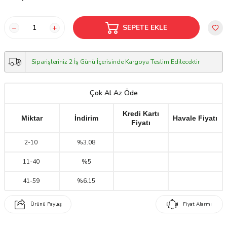
SEPETE EKLE
Siparişleriniz 2 İş Günü İçerisinde Kargoya Teslim Edilecektir
Çok Al Az Öde
Kredi Kartı
Miktar
İndirim
Havale Fiyatı
Fiyatı
2
-
10
%3.08
11
-
40
%5
41
-
59
%6.15
Ürünü Paylaş
Fiyat Alarmı