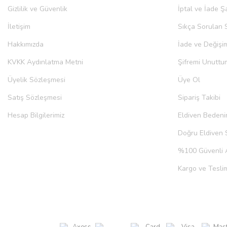
Gizlilik ve Güvenlik
İptal ve İade Şa
İletişim
Sıkça Sorulan 
Hakkımızda
İade ve Değişi
KVKK Aydınlatma Metni
Şifremi Unuttu
Üyelik Sözleşmesi
Üye Ol
Satış Sözleşmesi
Sipariş Takibi
Hesap Bilgilerimiz
Eldiven Bedeni
Doğru Eldiven 
%100 Güvenli A
Kargo ve Teslim