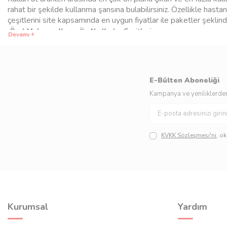
rahat bir şekilde kullanma şansına bulabilirsiniz. Özellikle hast
çeşitlerini site kapsamında en uygun fiyatlar ile paketler şeklinde
Özel Malzeme Yapısı İle Ne Kadar Çeşitleri
Devamı
Özel bir malzemeden yapıldığından dolayı herhangi bir şeki
daim güven içerisinde satın alabilirsiniz. Her bir paket içerisi
sağlayabilirsiniz. Farklı yerlerde bu ürünleri güven içerisinde kull
E-Bülten Aboneliği
Kampanya ve yeniliklerden
KVKK Sözleşmesi'ni
, o
Kurumsal
Yardım