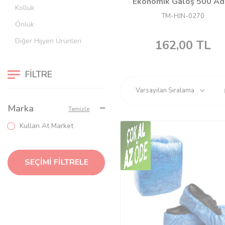
Ekonomik Galoş 500 Ad
Kolluk
TM-HJN-0270
Önlük
Diğer Hijyen Ürünleri
162,00
TL
FILTRE
Marka
Temizle
Kullan At Market
SEÇIMI FILTRELE