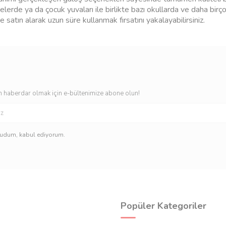
anelerde ya da çocuk yuvaları ile birlikte bazı okullarda ve daha bi
 satın alarak uzun süre kullanmak fırsatını yakalayabilirsiniz.
lde yırtılma ya da parçalanma gibi problemler çıkarmayan
galoş
nde 100 adet ürün bulunduğundan dolayı büyük bir rahatlık içerisind
anma şansı sizin elinizdedir.
 haberdar olmak için e-bültenimize abone olun!
kudum, kabul ediyorum.
Popüler Kategoriler