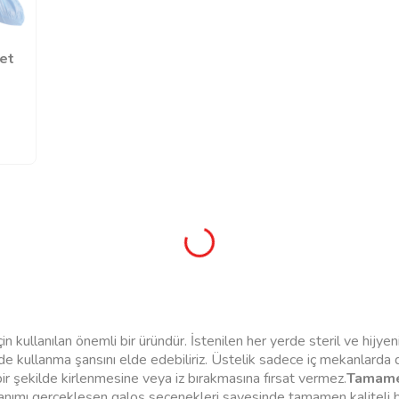
et
n kullanılan önemli bir üründür. İstenilen her yerde steril ve hijyen
r yerde kullanma şansını elde edebiliriz. Üstelik sadece iç mekanla
r şekilde kirlenmesine veya iz bırakmasına fırsat vermez.
Tamamen
llanımı gerçekleşen galoş seçenekleri sayesinde tamamen kaliteli b