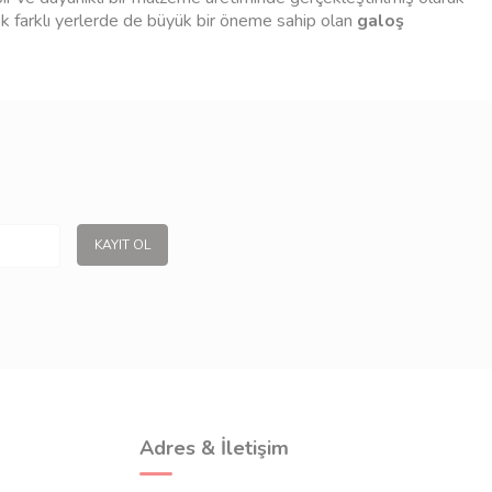
rçok farklı yerlerde de büyük bir öneme sahip olan
galoş
çeşitlerini bu site bünyesinde bulabilir ve düzenli olarak her
e uzun bir süre yenisini almaya gerek olmadan kullanma şansına
KAYIT OL
Adres & İletişim