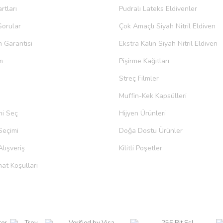
rtları
Pudralı Lateks Eldivenler
Sorular
Çok Amaçlı Siyah Nitril Eldiven
m Garantisi
Ekstra Kalın Siyah Nitril Eldiven
m
Pişirme Kağıtları
Streç Filmler
Muffin-Kek Kapsülleri
ni Seç
Hijyen Ürünleri
Seçimi
Doğa Dostu Ürünler
lışveriş
Kilitli Poşetler
at Koşulları