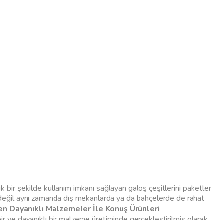
ik bir şekilde kullanım imkanı sağlayan galoş çeşitlerini paketler
rda değil aynı zamanda dış mekanlarda ya da bahçelerde de rahat
 Dayanıklı Malzemeler İle Konuş Ürünleri
ir ve dayanıklı bir malzeme üretiminde gerçekleştirilmiş olarak