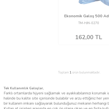
Ekonomik Galoş 500 Ad
TM-HJN-0270
162,00
TL
Toplam
1
ürün bulunmaktadır.
Tek Kullanımlık Galoşlar,
Farklı ortamlarda hijyeni sağlamak ve ayakkabılarınızı korumak içi
halinde bu kalite site içerisinde bulabilir ve arzu ettiğiniz he
bir kullanım imkanı sağlayarak bulunduğunuz mekanın herhangi bi
Kullan at ürünleri arasında en çok ön plana çıkan ve en fazla ku