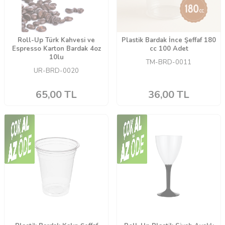
Roll-Up Türk Kahvesi ve
Plastik Bardak İnce Şeffaf 180
Espresso Karton Bardak 4oz
cc 100 Adet
10lu
TM-BRD-0011
UR-BRD-0020
65,00
TL
36,00
TL