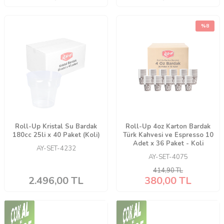
%
8
Roll-Up Kristal Su Bardak
Roll-Up 4oz Karton Bardak
180cc 25li x 40 Paket (Koli)
Türk Kahvesi ve Espresso 10
Adet x 36 Paket - Koli
AY-SET-4232
AY-SET-4075
414,90
TL
2.496,00
TL
380,00
TL