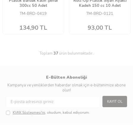
Plastik Bardak Kalın Şeffaf
Roll-Up Plastik Siyah Ayaklı
300cc 50 Adet
Kadeh 150 cc 10 Adet
TM-BRD-0419
TM-BRD-0121
134,90
TL
93,00
TL
Toplam
37
ürün bulunmaktadır.
E-Bülten Aboneliği
Kampanya ve yeniliklerden haberdar olmak için e-bültenimize abone
olun!
KAYIT OL
KVKK Sözleşmesi'ni
, okudum, kabul ediyorum.