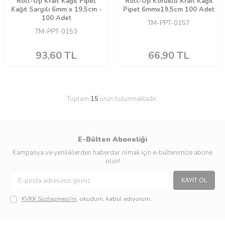
Roll-Up Kraft Kağıt Pipet
Roll-Up Körüklü Kraft Kağıt
Kağıt Sargılı 6mm x 19,5cm -
Pipet 6mmx19,5cm 100 Adet
100 Adet
TM-PPT-0157
TM-PPT-0153
93,60
TL
66,90
TL
Toplam
15
ürün bulunmaktadır.
E-Bülten Aboneliği
Kampanya ve yeniliklerden haberdar olmak için e-bültenimize abone
olun!
KAYIT OL
KVKK Sözleşmesi'ni
, okudum, kabul ediyorum.