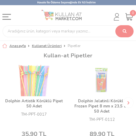
0
Anasayfa
Kullanat Ürünleri
Pipetler
Kullan-at Pipetler
Dolphin Artistik Körüklü Pipet
Dolphin Jelatinli Körüklü
50 Adet
Frozen Pipet 8 mm x 23,5 cm
50 Adet
TM-PPT-0017
TM-PPT-0112
35,90
TL
89,90
TL