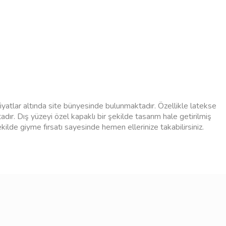
iyatlar altında site bünyesinde bulunmaktadır. Özellikle latekse
tadır. Dış yüzeyi özel kapaklı bir şekilde tasarım hale getirilmiş
kilde giyme fırsatı sayesinde hemen ellerinize takabilirsiniz.
e kullanılarak kolay bir tutma imkanı sağlamaktadır. Özellikle
a herhangi bir şekilde yırtılma ya da parçalanma gibi bir durum