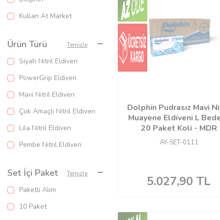
Kullan At Market
Ürün Türü
Temizle
Siyah Nitril Eldiven
PowerGrip Eldiven
Mavi Nitril Eldiven
Dolphin Pudrasız Mavi Nit
Çok Amaçlı Nitril Eldiven
Muayene Eldiveni L Bede
20 Paket Koli - MDR
Lila Nitril Eldiven
AY-SET-0111
Pembe Nitril Eldiven
Set İçi Paket
Temizle
5.027,90
TL
Paketli Alım
10 Paket