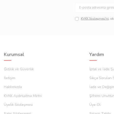
Paketler halinde satışları yapılan bu kaliteli site bünyesind
altında ve tamamen kaliteli bir şekilde satın alabileceğiniz bu ür
gerçekleştirebilirsiniz. Her iki ele de rahat bir şekilde takılabile
KVKK Sözleşmesi'ni
, o
Kurumsal
Yardım
Gizlilik ve Güvenlik
İptal ve İade Şa
İletişim
Sıkça Sorulan 
Hakkımızda
İade ve Değişi
KVKK Aydınlatma Metni
Şifremi Unuttu
Üyelik Sözleşmesi
Üye Ol
Satış Sözleşmesi
Sipariş Takibi