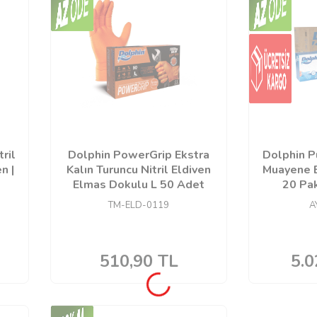
ril
Dolphin PowerGrip Ekstra
Dolphin Pu
n |
Kalın Turuncu Nitril Eldiven
Muayene E
Elmas Dokulu L 50 Adet
20 Pak
TM-ELD-0119
A
510,90
TL
5.0