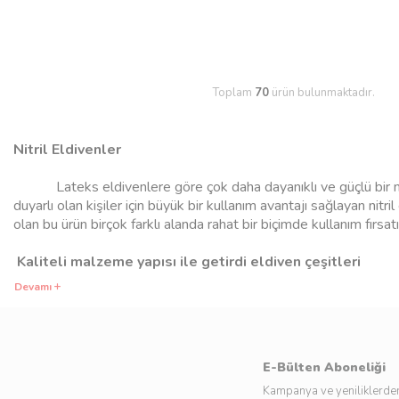
Toplam
70
ürün bulunmaktadır.
Nitril Eldivenler
Lateks eldivenlere göre çok daha dayanıklı ve güçlü bir
duyarlı olan kişiler için büyük bir kullanım avantajı sağlayan nitr
olan bu ürün birçok farklı alanda rahat bir biçimde kullanım fırsa
Kaliteli malzeme yapısı ile getirdi eldiven çeşitleri
Devamı
Parmak uçlarında bulunan özel dokulu yüzey üretim kalitesi say
nitril eldivenler
tamamen kaliteli bir malzeme kapsamında üreti
söz konusu olmaz.
E-Bülten Aboneliği
Çok uygun fiyatlar altında satın alabilirsiniz
Kampanya ve yeniliklerden