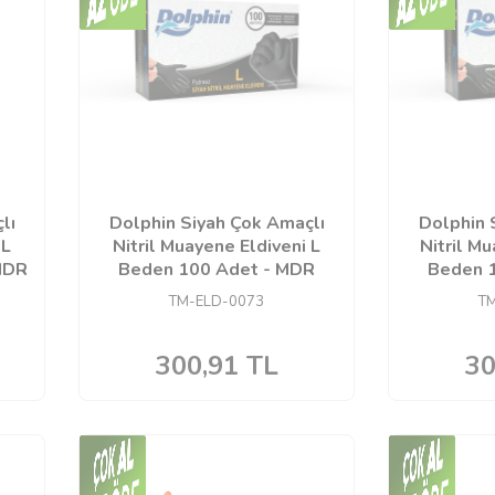
lı
Dolphin Siyah Çok Amaçlı
Dolphin 
 L
Nitril Muayene Eldiveni L
Nitril M
 MDR
Beden 100 Adet - MDR
Beden 
TM-ELD-0073
T
300,91
TL
30