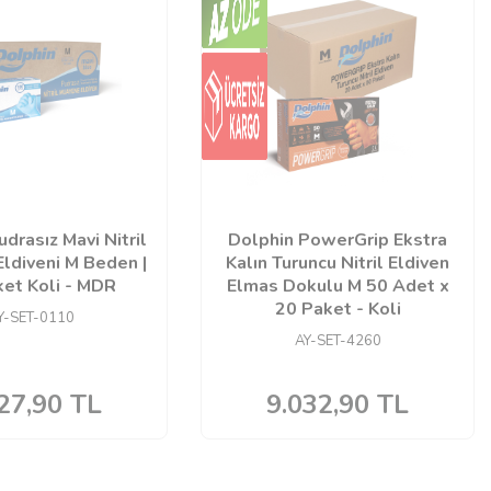
drasız Mavi Nitril
Dolphin PowerGrip Ekstra
ldiveni M Beden |
Kalın Turuncu Nitril Eldiven
et Koli - MDR
Elmas Dokulu M 50 Adet x
20 Paket - Koli
Y-SET-0110
AY-SET-4260
27,90
TL
9.032,90
TL