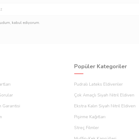
e çok uygun fiyatlar altında
nitril eldivenler
sizlere sunulmuş d
ünleri değişik alanlarda ve yüzeylerde kullanarak güçlü tutma özelli
n bu ürünü bütçenize uygun bir şekilde satın alabilirsiniz.
kudum, kabul ediyorum.
Popüler Kategoriler
rtları
Pudralı Lateks Eldivenler
Sorular
Çok Amaçlı Siyah Nitril Eldiven
m Garantisi
Ekstra Kalın Siyah Nitril Eldiven
m
Pişirme Kağıtları
Streç Filmler
Muffin-Kek Kapsülleri