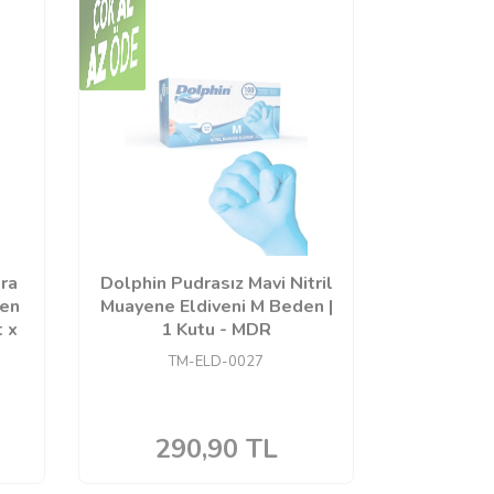
ra
Dolphin Pudrasız Mavi Nitril
ven
Muayene Eldiveni M Beden |
 x
1 Kutu - MDR
TM-ELD-0027
290,90
TL