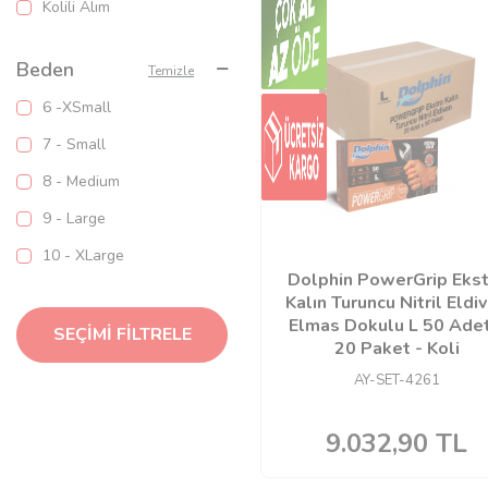
Kolili Alım
Beden
Temizle
6 -XSmall
7 - Small
8 - Medium
9 - Large
10 - XLarge
Dolphin PowerGrip Ekst
Kalın Turuncu Nitril Eldi
Elmas Dokulu L 50 Adet
SEÇIMI FILTRELE
20 Paket - Koli
AY-SET-4261
9.032,90
TL