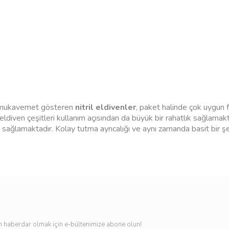
 mukavemet gösteren
nitril eldivenler
, paket halinde çok uygun f
il eldiven çeşitleri kullanım açısından da büyük bir rahatlık sağlamak
tı sağlamaktadır. Kolay tutma ayrıcalığı ve aynı zamanda basit bir şe
esinde ister kuru istenirse de Islak zeminlerde rahat bir şekild
mleri gerçekleştiğinden dolayı uzun süre kullanım imkanın yanı sır
 haberdar olmak için e-bültenimize abone olun!