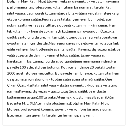
Dolphin Mavi Kalın Nitril Eldiven, yüksek dayanıklılık ve üstün kavrama
performansı ile profesyonel kullanıcıların bir numaralı tercihi. Kalın
nitril yapısı, uzun süreli kullanımlarda bile yırtılma ve delinmelere karşı
ekstra koruma sağlar.Pudrasız ve lateks içermeyen bu model, alerji
riskini azaltır ve hassas ciltlerde güvenli kullanım imkânı sunar. Hem
tek kullanımlık hem de çok amaçlı kullanım için uygundur. Özellikle
sağlık sektörü, gıda üretimi, temizlik, otomotiv, sanayi ve laboratuvar
uygulamaları için idealdir.Mavi rengi sayesinde eldivenler kolayca fark
edilir ve hijyen kontrollerinde avantaj sağlar. Kaymaz dış yüzeyi ıslak ve
yağlı yüzeylerde dahi mükemmel tutuş sağlar. Esnek yapısı el
hareketlerini kısıtlamaz, bu da el yorgunluğunu minimuma indirir.Her
pakette 100 adet eldiven bulunur. Koli içerisinde ise 20 paket (toplam
2000 adet) eldiven mevcuttur. Bu sayede hem bireysel kullanıcılar hem
de işletmeler için ekonomik toptan satın alma olanağı sağlar.Öne
Çıkan ÖzelliklerKalın nitril yapı – ekstra dayanıklılıkPudrasız ve lateks
içermezKaymaz dış yüzey – güçlü tutuşGıda, sağlık ve endüstri
kullanımına uygun100’lü paketAlerji riski oluşturmazS Beden (Diğer
Bedenler M, L, XL)Alerji riski oluşturmazDolphin Mavi Kalın Nitril
Eldiven, profesyonel koruma, güvenlik ve konforu bir arada sunar.
İşletmelerinizin güvenilir tercihi için hemen sipariş verin!