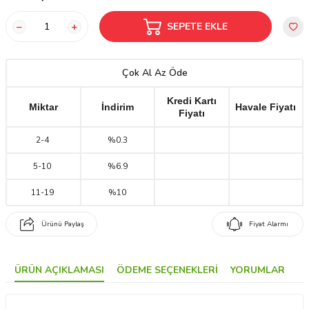
SEPETE EKLE
Çok Al Az Öde
Kredi Kartı
Miktar
İndirim
Havale Fiyatı
Fiyatı
2
-
4
%0.3
5
-
10
%6.9
11
-
19
%10
Ürünü Paylaş
Fiyat Alarmı
ÜRÜN AÇIKLAMASI
ÖDEME SEÇENEKLERI
YORUMLAR