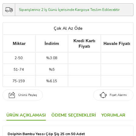
Siparişleriniz 2 İş Günü İçerisinde Kargoya Teslim Edilecektir
Çok Al Az Öde
Kredi Kartı
Miktar
İndirim
Havale Fiyatı
Fiyatı
2
-
50
%3.08
51
-
74
%5
75
-
159
%6.15
Ürünü Paylaş
Fiyat Alarmı
ÜRÜN AÇIKLAMASI
ÖDEME SEÇENEKLERI
YORUMLAR
Dolphin Bambu Yassı Çöp Şiş 25 cm 50 Adet