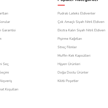
rtları
Pudralı Lateks Eldivenler
Sorular
Çok Amaçlı Siyah Nitril Eldiven
m Garantisi
Ekstra Kalın Siyah Nitril Eldiven
m
Pişirme Kağıtları
Streç Filmler
Muffin-Kek Kapsülleri
ni Seç
Hijyen Ürünleri
Seçimi
Doğa Dostu Ürünler
lışveriş
Kilitli Poşetler
at Koşulları