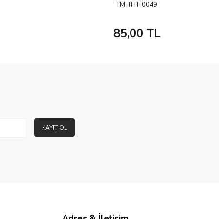
TM-THT-0049
85,00
TL
KAYIT OL
Adres & İletişim