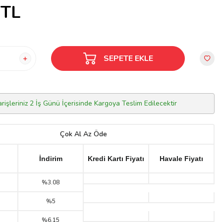
TL
SEPETE EKLE
arişleriniz 2 İş Günü İçerisinde Kargoya Teslim Edilecektir
Çok Al Az Öde
İndirim
Kredi Kartı Fiyatı
Havale Fiyatı
%3.08
%5
%6.15