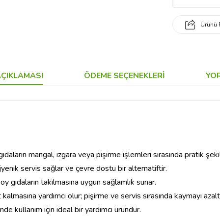
Ürünü 
ÇIKLAMASI
ÖDEME SEÇENEKLERI
YO
ıdaların mangal, ızgara veya pişirme işlemleri sırasında pratik şek
nik servis sağlar ve çevre dostu bir alternatiftir.
y gıdaların takılmasına uygun sağlamlık sunar.
 kalmasına yardımcı olur; pişirme ve servis sırasında kaymayı azaltı
nde kullanım için ideal bir yardımcı üründür.