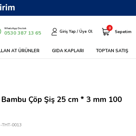
0
WhatsApp Destek
Sepetim
Giriş Yap / Üye Ol
0530 387 13 65
LLAN AT ÜRÜNLER
GIDA KAPLARI
TOPTAN SATIŞ
 Bambu Çöp Şiş 25 cm * 3 mm 100
-THT-0013