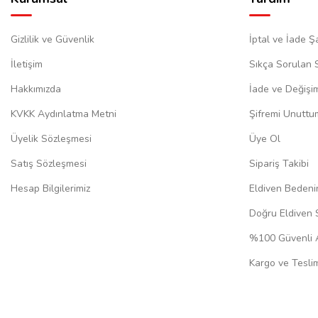
Gizlilik ve Güvenlik
İptal ve İade Şa
İletişim
Sıkça Sorulan 
Hakkımızda
İade ve Değişi
KVKK Aydınlatma Metni
Şifremi Unuttu
Üyelik Sözleşmesi
Üye Ol
Satış Sözleşmesi
Sipariş Takibi
Hesap Bilgilerimiz
Eldiven Bedeni
Doğru Eldiven 
%100 Güvenli A
Kargo ve Teslim