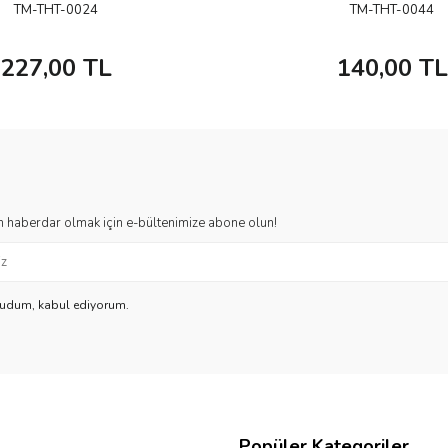
TM-THT-0024
TM-THT-0044
227,00
TL
140,00
TL
 haberdar olmak için e-bültenimize abone olun!
kudum, kabul ediyorum.
Popüler Kategoriler