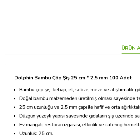
ÜRÜN A
Dolphin Bambu Çöp Şiş 25 cm * 2,5 mm 100 Adet
Bambu çöp şiş; kebap, et, sebze, meze ve atıştırmalık gibi
Doğal bambu malzemeden üretilmiş olması sayesinde tek k
25 cm uzunluğu ve 2,5 mm çapı ile hafif ve orta ağırlıktak
Düzgün yüzeyli yapısı sayesinde gıdaların şiş üzerinde sa
Ev mangalı, restoran ızgarası, etkinlik ve catering hizmetle
Uzunluk: 25 cm.