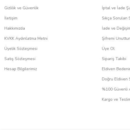
Gizlilik ve Güvenlik
İptal ve İade Şa
İletişim
Sıkça Sorulan 
Hakkımızda
İade ve Değişi
KVKK Aydınlatma Metni
Şifremi Unuttu
Üyelik Sözleşmesi
Üye Ol
Satış Sözleşmesi
Sipariş Takibi
Hesap Bilgilerimiz
Eldiven Bedeni
Doğru Eldiven 
%100 Güvenli A
Kargo ve Teslim