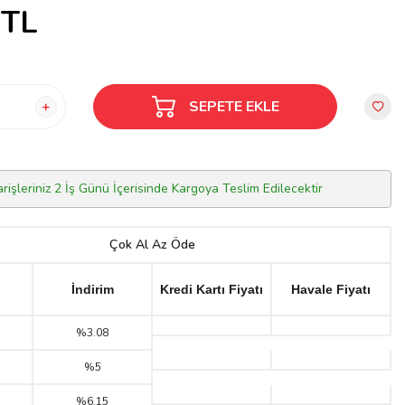
TL
SEPETE EKLE
arişleriniz 2 İş Günü İçerisinde Kargoya Teslim Edilecektir
Çok Al Az Öde
İndirim
Kredi Kartı Fiyatı
Havale Fiyatı
%3.08
%5
%6.15