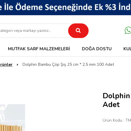
MUTFAK SARF MALZEMELERI
DOĞA DOSTU
KU
rünler
Dolphin Bambu Çöp Şiş 25 cm * 2,5 mm 100 Adet
Dolphin
Adet
Ürün Kodu :
TM