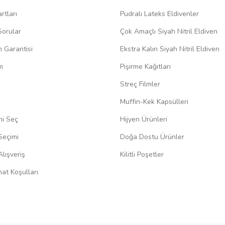
rtları
Pudralı Lateks Eldivenler
Sorular
Çok Amaçlı Siyah Nitril Eldiven
m Garantisi
Ekstra Kalın Siyah Nitril Eldiven
m
Pişirme Kağıtları
Streç Filmler
Muffin-Kek Kapsülleri
ni Seç
Hijyen Ürünleri
Seçimi
Doğa Dostu Ürünler
lışveriş
Kilitli Poşetler
at Koşulları