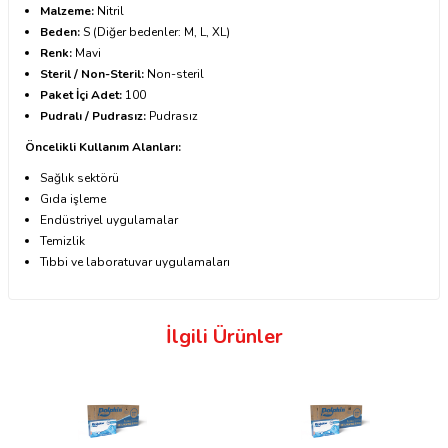
Malzeme:
Nitril
Beden:
S (Diğer bedenler: M, L, XL)
Renk:
Mavi
Steril / Non-Steril:
Non-steril
Paket İçi Adet:
100
Pudralı / Pudrasız:
Pudrasız
Öncelikli Kullanım Alanları:
Sağlık sektörü
Gıda işleme
Endüstriyel uygulamalar
Temizlik
Tıbbi ve laboratuvar uygulamaları
İlgili Ürünler