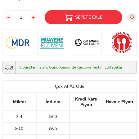
SEPETE EKLE
Siparişleriniz 2 İş Günü İçerisinde Kargoya Teslim Edilecektir
Çok Al Az Öde
Kredi Kartı
Miktar
İndirim
Havale Fiyatı
Fiyatı
2
-
4
%0.3
5
-
10
%6.9