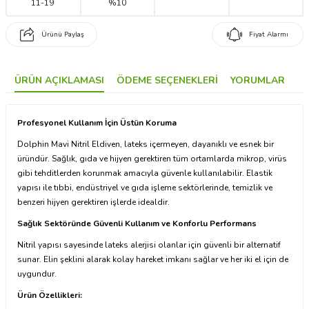
11
-
19
%10
Ürünü Paylaş
Fiyat Alarmı
ÜRÜN AÇIKLAMASI
ÖDEME SEÇENEKLERI
YORUMLAR
Profesyonel Kullanım İçin Üstün Koruma
Dolphin Mavi Nitril Eldiven, lateks içermeyen, dayanıklı ve esnek bir
üründür. Sağlık, gıda ve hijyen gerektiren tüm ortamlarda mikrop, virüs
gibi tehditlerden korunmak amacıyla güvenle kullanılabilir. Elastik
yapısı ile tıbbi, endüstriyel ve gıda işleme sektörlerinde, temizlik ve
benzeri hijyen gerektiren işlerde idealdir.
Sağlık Sektöründe Güvenli Kullanım ve Konforlu Performans
Nitril yapısı sayesinde lateks alerjisi olanlar için güvenli bir alternatif
sunar. Elin şeklini alarak kolay hareket imkanı sağlar ve her iki el için de
uygundur.
Ürün Özellikleri: