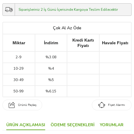
Siparişleriniz 2 İş Günü İçerisinde Kargoya Teslim Edilecektir
Çok Al Az Öde
Kredi Kartı
Miktar
İndirim
Havale Fiyatı
Fiyatı
2
-
9
%3.08
10
-
29
%4
30
-
49
%5
50
-
99
%6.15
Ürünü Paylaş
Fiyat Alarmı
ÜRÜN AÇIKLAMASI
ÖDEME SEÇENEKLERI
YORUMLAR