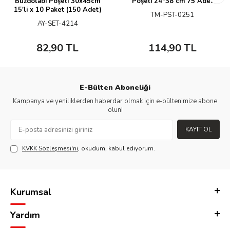
Buzdolabı Poşeti 30x45cm
Poşeti 24*38 cm 75 Adet
15'li x 10 Paket (150 Adet)
TM-PST-0251
AY-SET-4214
82,90
TL
114,90
TL
E-Bülten Aboneliği
Kampanya ve yeniliklerden haberdar olmak için e-bültenimize abone
olun!
KAYIT OL
KVKK Sözleşmesi'ni
, okudum, kabul ediyorum.
Kurumsal
Yardım