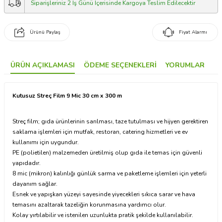
Siparişleriniz 2 İş Günü İçerisinde Kargoya Teslim Edilecektir
Ürünü Paylaş
Fiyat Alarmı
ÜRÜN AÇIKLAMASI
ÖDEME SEÇENEKLERI
YORUMLAR
Kutusuz Streç Film 9 Mic 30 cm x 300 m
Streç film; gıda ürünlerinin sarılması, taze tutulması ve hijyen gerektiren
saklama işlemleri için mutfak, restoran, catering hizmetleri ve ev
kullanımı için uygundur.
PE (polietilen) malzemeden üretilmiş olup gıda ile temas için güvenli
yapıdadır.
8 mic (mikron) kalınlığı günlük sarma ve paketleme işlemleri için yeterli
dayanım sağlar.
Esnek ve yapışkan yüzeyi sayesinde yiyecekleri sıkıca sarar ve hava
temasını azaltarak tazeliğin korunmasına yardımcı olur.
Kolay yırtılabilir ve istenilen uzunlukta pratik şekilde kullanılabilir.