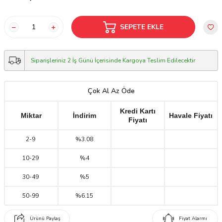
SEPETE EKLE
Siparişleriniz 2 İş Günü İçerisinde Kargoya Teslim Edilecektir
Çok Al Az Öde
Kredi Kartı
Miktar
İndirim
Havale Fiyatı
Fiyatı
2
-
9
%3.08
10
-
29
%4
30
-
49
%5
50
-
99
%6.15
Ürünü Paylaş
Fiyat Alarmı