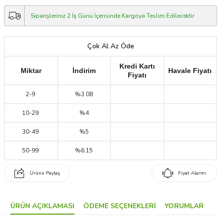
Siparişleriniz 2 İş Günü İçerisinde Kargoya Teslim Edilecektir
Çok Al Az Öde
Kredi Kartı
Miktar
İndirim
Havale Fiyatı
Fiyatı
2
-
9
%3.08
10
-
29
%4
30
-
49
%5
50
-
99
%6.15
Ürünü Paylaş
Fiyat Alarmı
ÜRÜN AÇIKLAMASI
ÖDEME SEÇENEKLERI
YORUMLAR