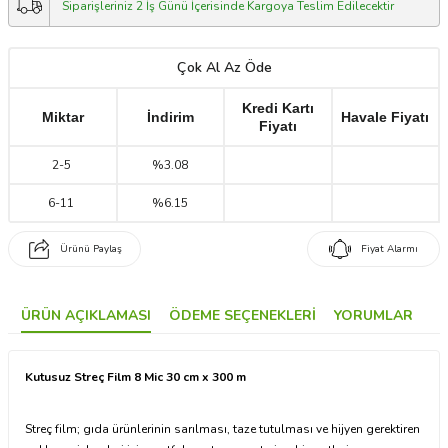
Siparişleriniz 2 İş Günü İçerisinde Kargoya Teslim Edilecektir
Çok Al Az Öde
Kredi Kartı
Miktar
İndirim
Havale Fiyatı
Fiyatı
2
-
5
%3.08
6
-
11
%6.15
Ürünü Paylaş
Fiyat Alarmı
ÜRÜN AÇIKLAMASI
ÖDEME SEÇENEKLERI
YORUMLAR
Kutusuz Streç Film 8 Mic 30 cm x 300 m
Streç film; gıda ürünlerinin sarılması, taze tutulması ve hijyen gerektiren