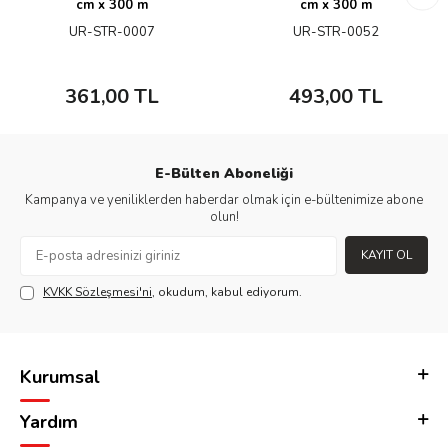
cm x 300 m
cm x 300 m
UR-STR-0007
UR-STR-0052
361,00
TL
493,00
TL
E-Bülten Aboneliği
Kampanya ve yeniliklerden haberdar olmak için e-bültenimize abone
olun!
KAYIT OL
KVKK Sözleşmesi'ni
, okudum, kabul ediyorum.
Kurumsal
Yardım