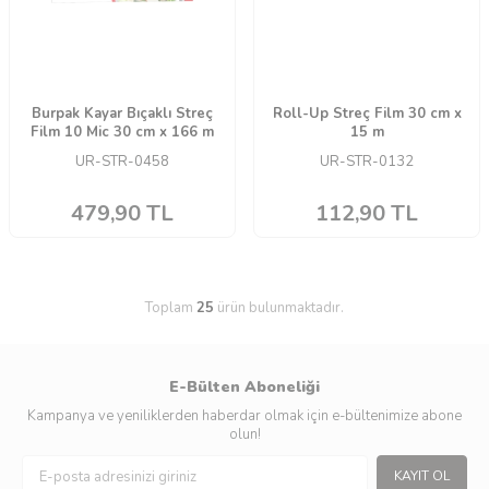
Burpak Kayar Bıçaklı Streç
Roll-Up Streç Film 30 cm x
Film 10 Mic 30 cm x 166 m
15 m
UR-STR-0458
UR-STR-0132
479,90
TL
112,90
TL
Toplam
25
ürün bulunmaktadır.
E-Bülten Aboneliği
Kampanya ve yeniliklerden haberdar olmak için e-bültenimize abone
olun!
KAYIT OL