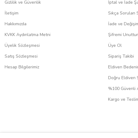
Gizlilik ve Güvenlik
İptal ve İade Şa
İletişim
Sıkça Sorulan 
Hakkımızda
İade ve Değişi
KVKK Aydınlatma Metni
Şifremi Unuttu
Üyelik Sözleşmesi
Üye Ol
Satış Sözleşmesi
Sipariş Takibi
Hesap Bilgilerimiz
Eldiven Bedeni
Doğru Eldiven 
%100 Güvenli A
Kargo ve Teslim