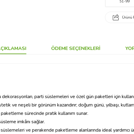
51
-
99
Ürünü 
ÇIKLAMASI
ÖDEME SEÇENEKLERI
YO
ekorasyonları, parti süslemeleri ve özel gün paketleri için kulla
estetik ve neşeli bir görünüm kazandırır; doğum günü, yılbaşı, kutla
 paketleme sürecinde pratik kullanım sunar.
 süsleme imkânı sağlar.
yon süslemeleri ve perakende paketleme alanlarında ideal yardımcı ü