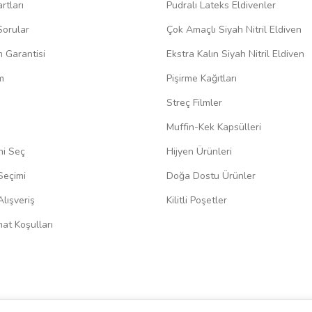
rtları
Pudralı Lateks Eldivenler
Sorular
Çok Amaçlı Siyah Nitril Eldiven
m Garantisi
Ekstra Kalın Siyah Nitril Eldiven
m
Pişirme Kağıtları
Streç Filmler
Muffin-Kek Kapsülleri
ni Seç
Hijyen Ürünleri
Seçimi
Doğa Dostu Ürünler
lışveriş
Kilitli Poşetler
at Koşulları