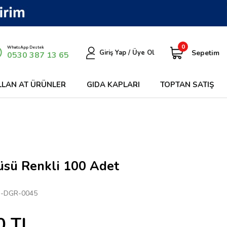
0
WhatsApp Destek
Sepetim
Giriş Yap / Üye Ol
0530 387 13 65
LLAN AT ÜRÜNLER
GIDA KAPLARI
TOPTAN SATIŞ
üsü Renkli 100 Adet
-DGR-0045
0
TL