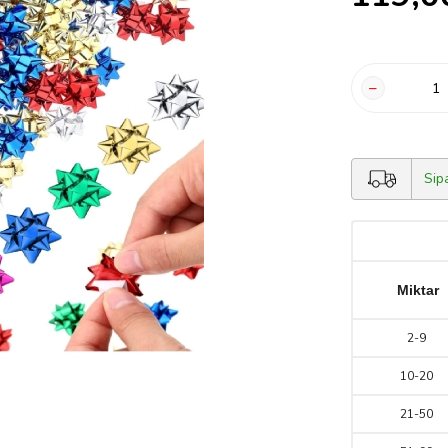
Sip
Miktar
2
-
9
10
-
20
21
-
50