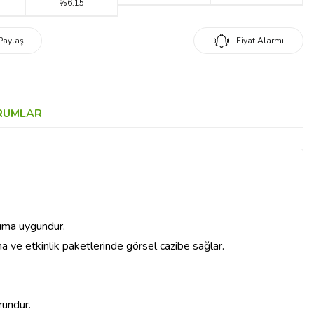
%6.15
Paylaş
Fiyat Alarmı
RUMLAR
nıma uygundur.
ma ve etkinlik paketlerinde görsel cazibe sağlar.
ründür.