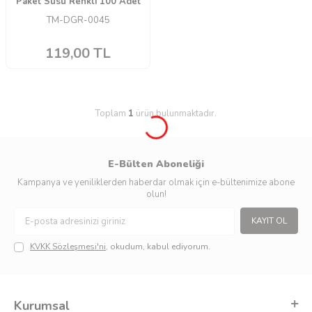
Paket Süsü Renkli 100 Adet
TM-DGR-0045
119,00
TL
Toplam
1
ürün bulunmaktadır.
E-Bülten Aboneliği
Kampanya ve yeniliklerden haberdar olmak için e-bültenimize abone
olun!
KAYIT OL
KVKK Sözleşmesi'ni
, okudum, kabul ediyorum.
Kurumsal