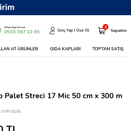
0
WhatsApp Destek
Sepetim
Giriş Yap / Üye Ol
0530 387 13 65
LLAN AT ÜRÜNLER
GIDA KAPLARI
TOPTAN SATIŞ
p Palet Streci 17 Mic 50 cm x 300 m
-STR-0105
0
TL