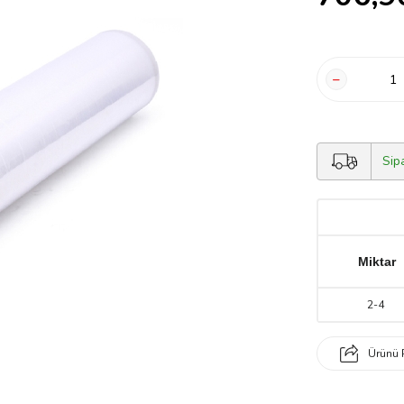
Sip
Miktar
2
-
4
Ürünü 