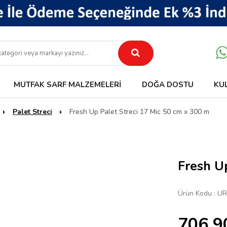
MUTFAK SARF MALZEMELERI
DOĞA DOSTU
KU
Palet Streci
Fresh Up Palet Streci 17 Mic 50 cm x 300 m
Fresh U
Ürün Kodu :
UR
706,9