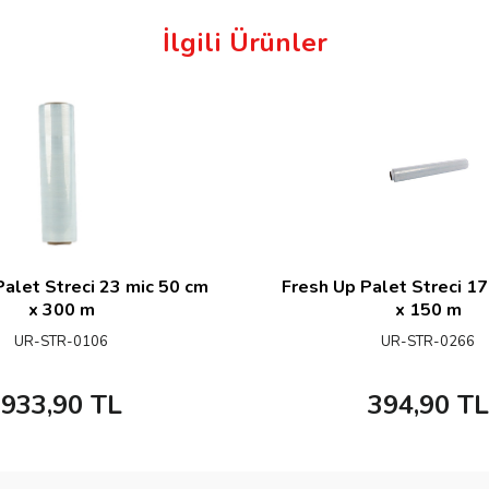
İlgili Ürünler
Palet Streci 23 mic 50 cm
Fresh Up Palet Streci 17
x 300 m
x 150 m
UR-STR-0106
UR-STR-0266
933,90
TL
394,90
TL