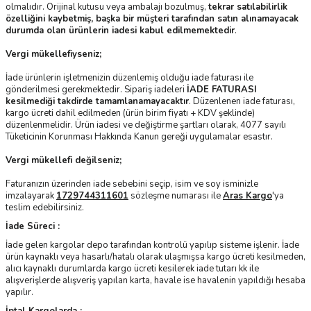
olmalıdır. Orijinal kutusu veya ambalajı bozulmuş,
tekrar satılabilirlik
özelliğini kaybetmiş, başka bir müşteri tarafından satın alınamayacak
durumda olan ürünlerin iadesi kabul edilmemektedir
.
Vergi mükellefiyseniz;
İade ürünlerin işletmenizin düzenlemiş olduğu iade faturası ile
gönderilmesi gerekmektedir. Sipariş iadeleri
İADE FATURASI
kesilmediği takdirde tamamlanamayacaktır
. Düzenlenen iade faturası,
kargo ücreti dahil edilmeden (ürün birim fiyatı + KDV şeklinde)
düzenlenmelidir. Ürün iadesi ve değiştirme şartları olarak, 4077 sayılı
Tüketicinin Korunması Hakkında Kanun gereği uygulamalar esastır.
Vergi mükellefi değilseniz;
Faturanızın üzerinden iade sebebini seçip, isim ve soy isminizle
imzalayarak
1729744311601
sözleşme numarası ile
Aras Kargo
'ya
teslim edebilirsiniz.
İade Süreci :
İade gelen kargolar depo tarafından kontrolü yapılıp sisteme işlenir. İade
ürün kaynaklı veya hasarlı/hatalı olarak ulaşmışsa kargo ücreti kesilmeden,
alıcı kaynaklı durumlarda kargo ücreti kesilerek iade tutarı kk ile
alışverişlerde alışveriş yapılan karta, havale ise havalenin yapıldığı hesaba
yapılır.