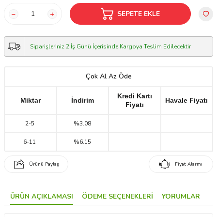
SEPETE EKLE
Siparişleriniz 2 İş Günü İçerisinde Kargoya Teslim Edilecektir
Çok Al Az Öde
Kredi Kartı
Miktar
İndirim
Havale Fiyatı
Fiyatı
2
-
5
%3.08
6
-
11
%6.15
Ürünü Paylaş
Fiyat Alarmı
ÜRÜN AÇIKLAMASI
ÖDEME SEÇENEKLERI
YORUMLAR