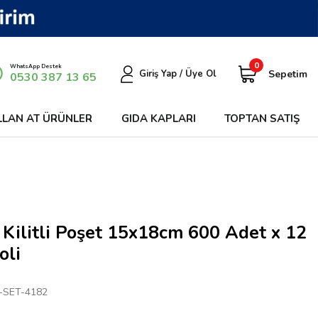
0
WhatsApp Destek
Sepetim
Giriş Yap / Üye Ol
0530 387 13 65
LLAN AT ÜRÜNLER
GIDA KAPLARI
TOPTAN SATIŞ
 Kilitli Poşet 15x18cm 600 Adet x 12
oli
-SET-4182