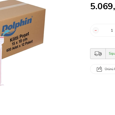
5.069
Sip
Ürünü 