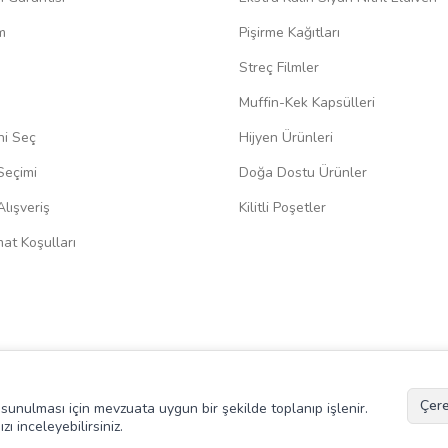
m
Pişirme Kağıtları
Streç Filmler
Muffin-Kek Kapsülleri
ni Seç
Hijyen Ürünleri
Seçimi
Doğa Dostu Ürünler
lışveriş
Kilitli Poşetler
at Koşulları
Çere
de sunulması için mevzuata uygun bir şekilde toplanıp işlenir.
ızı inceleyebilirsiniz.
T
-Soft
E-Ticaret
Sistemleriyle Hazırlanmıştır.