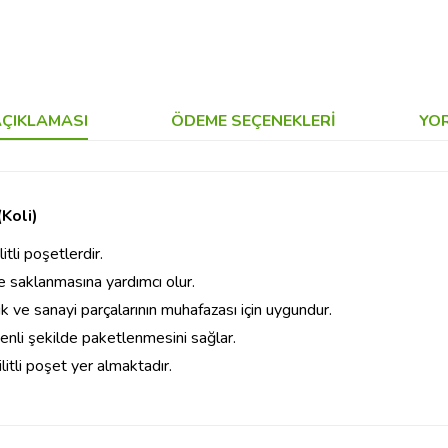
ÇIKLAMASI
ÖDEME SEÇENEKLERI
YO
Koli)
tli poşetlerdir.
e saklanmasına yardımcı olur.
k ve sanayi parçalarının muhafazası için uygundur.
venli şekilde paketlenmesini sağlar.
itli poşet yer almaktadır.