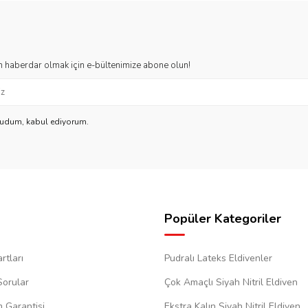
 haberdar olmak için e-bültenimize abone olun!
kudum, kabul ediyorum.
Popüler Kategoriler
rtları
Pudralı Lateks Eldivenler
Sorular
Çok Amaçlı Siyah Nitril Eldiven
m Garantisi
Ekstra Kalın Siyah Nitril Eldiven