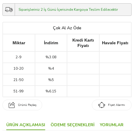
Siparişleriniz 2 İş Günü İçerisinde Kargoya Teslim Edilecektir
Çok Al Az Öde
Kredi Kartı
Miktar
İndirim
Havale Fiyatı
Fiyatı
2
-
9
%3.08
10
-
20
%4
21
-
50
%5
51
-
99
%6.15
Ürünü Paylaş
Fiyat Alarmı
ÜRÜN AÇIKLAMASI
ÖDEME SEÇENEKLERI
YORUMLAR