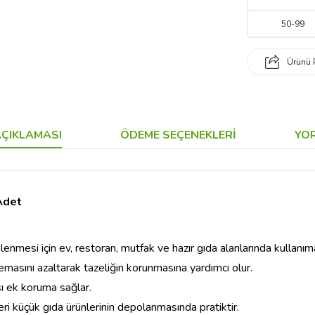
50
-
99
Ürünü 
ÇIKLAMASI
ÖDEME SEÇENEKLERI
YO
Adet
enmesi için ev, restoran, mutfak ve hazır gıda alanlarında kullanı
masını azaltarak tazeliğin korunmasına yardımcı olur.
rşı ek koruma sağlar.
ri küçük gıda ürünlerinin depolanmasında pratiktir.