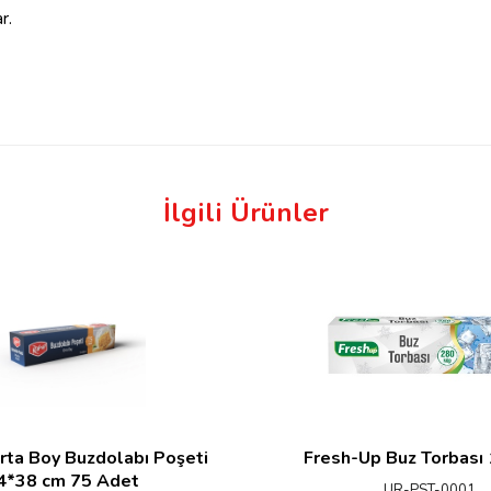
r.
İlgili Ürünler
rta Boy Buzdolabı Poşeti
Fresh-Up Buz Torbası
4*38 cm 75 Adet
UR-PST-0001