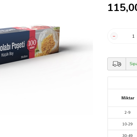
115,0
Sip
Miktar
2
-
9
10
-
29
30
-
49