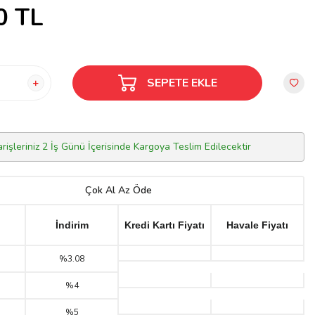
0
TL
SEPETE EKLE
arişleriniz 2 İş Günü İçerisinde Kargoya Teslim Edilecektir
Çok Al Az Öde
İndirim
Kredi Kartı Fiyatı
Havale Fiyatı
%3.08
%4
%5