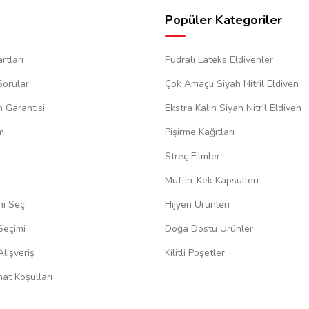
Popüler Kategoriler
rtları
Pudralı Lateks Eldivenler
Sorular
Çok Amaçlı Siyah Nitril Eldiven
m Garantisi
Ekstra Kalın Siyah Nitril Eldiven
m
Pişirme Kağıtları
Streç Filmler
Muffin-Kek Kapsülleri
ni Seç
Hijyen Ürünleri
Seçimi
Doğa Dostu Ürünler
lışveriş
Kilitli Poşetler
at Koşulları