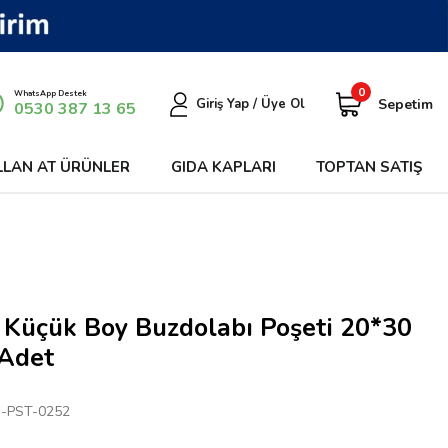
0
WhatsApp Destek
Sepetim
Giriş Yap / Üye Ol
0530 387 13 65
LLAN AT ÜRÜNLER
GIDA KAPLARI
TOPTAN SATIŞ
 Küçük Boy Buzdolabı Poşeti 20*30
Adet
-PST-0252