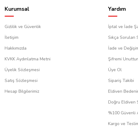
Kurumsal
Yardım
Gizlilik ve Güvenlik
İptal ve İade Şa
İletişim
Sıkça Sorulan 
Hakkımızda
İade ve Değişi
KVKK Aydınlatma Metni
Şifremi Unuttu
Üyelik Sözleşmesi
Üye Ol
Satış Sözleşmesi
Sipariş Takibi
Hesap Bilgilerimiz
Eldiven Bedeni
Doğru Eldiven 
%100 Güvenli A
Kargo ve Teslim