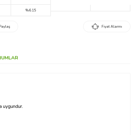
%6.15
Paylaş
Fiyat Alarmı
RUMLAR
ma uygundur.