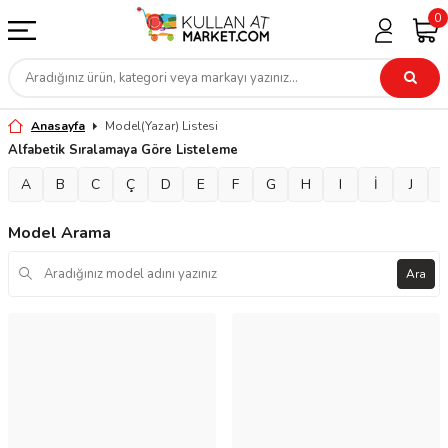
0
Anasayfa
Model(Yazar) Listesi
Alfabetik Sıralamaya Göre Listeleme
A
B
C
Ç
D
E
F
G
H
I
İ
J
Model Arama
Ara