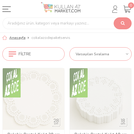
0
Anasayfa
cokalazodepaketservis
FILTRE