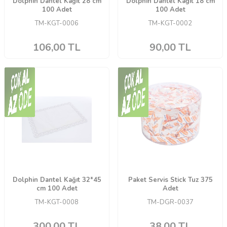
Dolphin Dantel Kağıt 28 cm
Dolphin Dantel Kağıt 18 cm
100 Adet
100 Adet
TM-KGT-0006
TM-KGT-0002
106,00
TL
90,00
TL
Dolphin Dantel Kağıt 32*45
Paket Servis Stick Tuz 375
cm 100 Adet
Adet
TM-KGT-0008
TM-DGR-0037
300,00
TL
38,00
TL