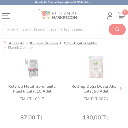
0
Anasayfa
Kullanat Ürünleri
Çatal-Bıçak-Kaşıklar
Plastik Çatallar
Roll-Up Metal Görünümlü
Roll-up Doğa Dostu Ahşap
Plastik Çatal 18 Adet
Çatal 50 Adet
TM-CTL-0017
TM-THT-0076
87,00
TL
130,00
TL