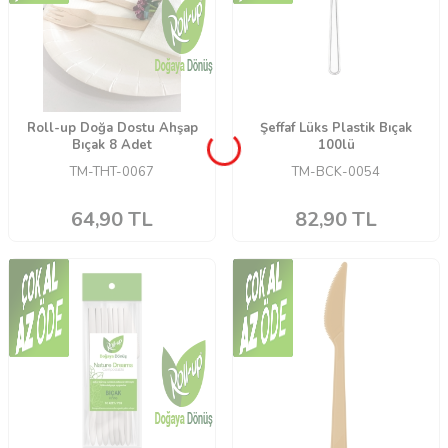
Roll-up Doğa Dostu Ahşap
Şeffaf Lüks Plastik Bıçak
Bıçak 8 Adet
100lü
TM-THT-0067
TM-BCK-0054
64,90
TL
82,90
TL