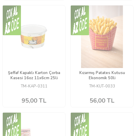
Şeffaf Kapaklı Karton Çorba
Kızarmış Patates Kutusu
Kasesi 16oz 11x6cm 25li
Ekonomik 50li
TM-KAP-0311
TM-KUT-0033
95,00
TL
56,00
TL