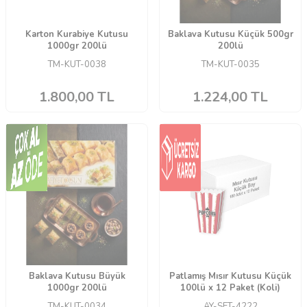
Karton Kurabiye Kutusu
Baklava Kutusu Küçük 500gr
1000gr 200lü
200lü
TM-KUT-0038
TM-KUT-0035
1.800,00
TL
1.224,00
TL
Baklava Kutusu Büyük
Patlamış Mısır Kutusu Küçük
1000gr 200lü
100lü x 12 Paket (Koli)
TM-KUT-0034
AY-SET-4222