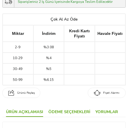
Siparişleriniz 2 İş Günü İçerisinde Kargoya Teslim Edilecektir
Çok Al Az Öde
Kredi Kartı
Miktar
İndirim
Havale Fiyatı
Fiyatı
2
-
9
%3.08
10
-
29
%4
30
-
49
%5
50
-
99
%6.15
Ürünü Paylaş
Fiyat Alarmı
ÜRÜN AÇIKLAMASI
ÖDEME SEÇENEKLERI
YORUMLAR