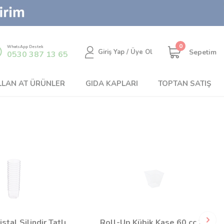
0
WhatsApp Destek
Sepetim
Giriş Yap / Üye Ol
0530 387 13 65
LLAN AT ÜRÜNLER
GIDA KAPLARI
TOPTAN SATIŞ
istal Silindir Tatlı
Roll-Up Kübik Kase 60 cc 24