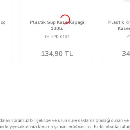
 cc
Plastik Sup Kase Kapağı
Plastik Kr
100lü
Kases
TM-KPK-0167
A
134,90
TL
34
arı sorunsuz bir şekilde ve uzun süre saklama olanağı sunan ve bi
inde yiyeceklerinizi koruma şansını edebilirsiniz. Farklı ebatları altı