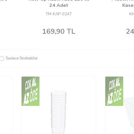
24 Adet
Kase
TM-KAP-0247
KM
169,90
TL
24
Sadece Stoktakiler