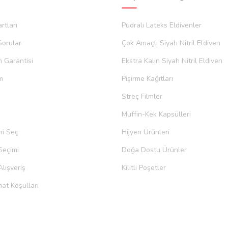
rtları
Pudralı Lateks Eldivenler
Sorular
Çok Amaçlı Siyah Nitril Eldiven
m Garantisi
Ekstra Kalın Siyah Nitril Eldiven
m
Pişirme Kağıtları
Streç Filmler
Muffin-Kek Kapsülleri
ni Seç
Hijyen Ürünleri
Seçimi
Doğa Dostu Ürünler
lışveriş
Kilitli Poşetler
at Koşulları