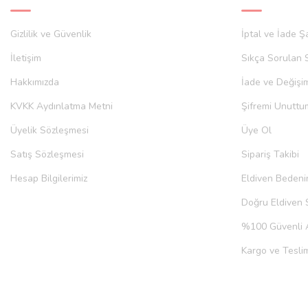
Gizlilik ve Güvenlik
İptal ve İade Şa
İletişim
Sıkça Sorulan 
Hakkımızda
İade ve Değişi
KVKK Aydınlatma Metni
Şifremi Unuttu
Üyelik Sözleşmesi
Üye Ol
Satış Sözleşmesi
Sipariş Takibi
Hesap Bilgilerimiz
Eldiven Bedeni
Doğru Eldiven 
%100 Güvenli A
Kargo ve Teslim