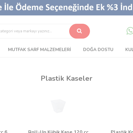
MUTFAK SARF MALZEMELERI
DOĞA DOSTU
KU
Plastik Kaseler
cc 6
Roll-Up Kübik Kase 120 cc
Plastik Kr