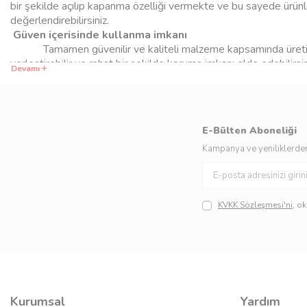
bir şekilde açılıp kapanma özelliği vermekte ve bu sayede ürünle
değerlendirebilirsiniz.
Güven içerisinde kullanma imkanı
Tamamen güvenilir ve kaliteli malzeme kapsamında üretiml
yerleştirebilir ve rahat bir şekilde koruma imkanı elde edebilirsi
Devamı
şekilde saklayabilir, müşterilerinize taze bir biçimde çıkarma ş
uygun fiyatlar altında satın alabilirsiniz.
Farklı çeşitler altında gıda kapları
Sade ya da puantiyeli ve daha birçok değişik desenler altınd
E-Bülten Aboneliği
içerisinde de elde edebilirsiniz. Yuvarlak bir şekilde kafa olarak
edebilirsiniz.
Kampanya ve yeniliklerden
KVKK Sözleşmesi'ni
, o
Kurumsal
Yardım