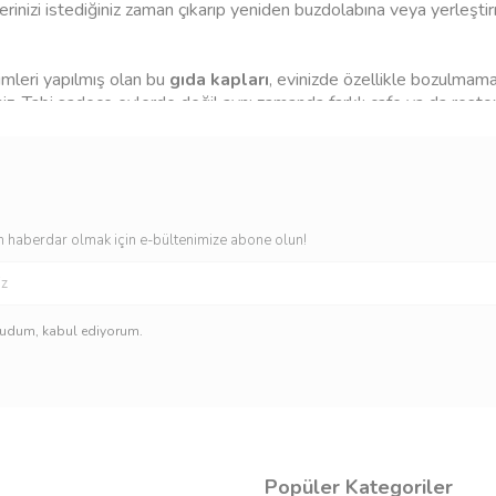
rinizi istediğiniz zaman çıkarıp yeniden buzdolabına veya yerleşti
eri yapılmış olan bu
gıda kapları
, evinizde özellikle bozulmamas
niz. Tabi sadece evlerde değil aynı zamanda farklı cafe ya da restor
ansını kullanabilirsiniz. Ayrıca hem yiyecekler hem de içecekler ko
a üretimler yapılmış olarak görsel bir güzellikle sunan bu
gıda
 satın alabilirken dikdörtgen tasarım ya da pizza kutusu olarak da far
 haberdar olmak için e-bültenimize abone olun!
kudum, kabul ediyorum.
Popüler Kategoriler