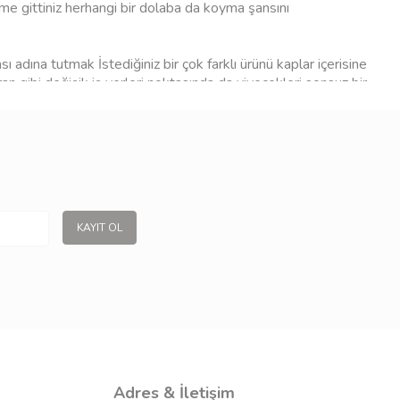
rme gittiniz herhangi bir dolaba da koyma şansını
ı adına tutmak İstediğiniz bir çok farklı ürünü kaplar içerisine
an gibi değişik iş yerleri noktasında da yiyecekleri sonsuz bir
nusunda en iyi desteği sağlayan bu kapları site bünyesinde çok
 kapları
çeşitlerini aynı zamanda arzu ettiğiniz şekiller üretimleri
klı iş yerleri noktasında Bu kapları site içerisinden elde
KAYIT OL
Adres & İletişim