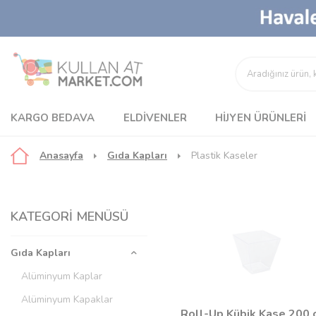
KARGO BEDAVA
ELDIVENLER
HIJYEN ÜRÜNLERI
Anasayfa
Gıda Kapları
Plastik Kaseler
KATEGORI MENÜSÜ
Gıda Kapları
Alüminyum Kaplar
Alüminyum Kapaklar
Roll-Up Kübik Kase 200 