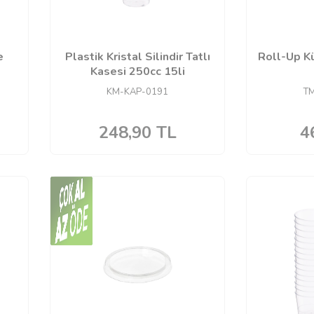
e
Plastik Kristal Silindir Tatlı
Roll-Up Kü
Kasesi 250cc 15li
KM-KAP-0191
T
248,90
TL
4