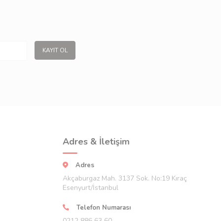
KAYIT OL
Adres & İletişim
Adres
Akçaburgaz Mah. 3137 Sok. No:19 Kıraç
Esenyurt/İstanbul
Telefon Numarası
0212 886 63 60