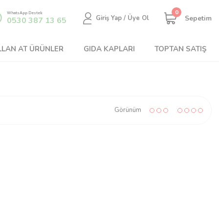
0
WhatsApp Destek
Sepetim
Giriş Yap / Üye Ol
0530 387 13 65
LLAN AT ÜRÜNLER
GIDA KAPLARI
TOPTAN SATIŞ
Görünüm