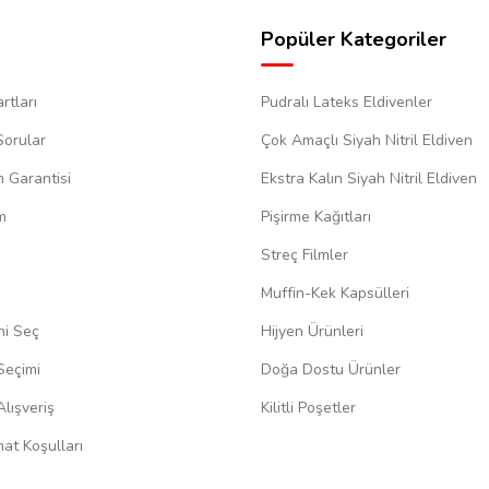
Popüler Kategoriler
rtları
Pudralı Lateks Eldivenler
Sorular
Çok Amaçlı Siyah Nitril Eldiven
m Garantisi
Ekstra Kalın Siyah Nitril Eldiven
m
Pişirme Kağıtları
Streç Filmler
Muffin-Kek Kapsülleri
ni Seç
Hijyen Ürünleri
Seçimi
Doğa Dostu Ürünler
lışveriş
Kilitli Poşetler
at Koşulları