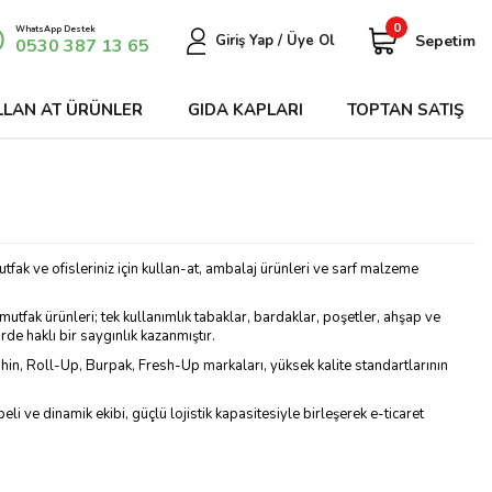
0
WhatsApp Destek
Sepetim
Giriş Yap / Üye Ol
0530 387 13 65
LLAN AT ÜRÜNLER
GIDA KAPLARI
TOPTAN SATIŞ
ak ve ofisleriniz için kullan-at, ambalaj ürünleri ve sarf malzeme
 mutfak ürünleri; tek kullanımlık tabaklar, bardaklar, poşetler, ahşap ve
de haklı bir saygınlık kazanmıştır.
hin, Roll-Up, Burpak, Fresh-Up markaları, yüksek kalite standartlarının
 ve dinamik ekibi, güçlü lojistik kapasitesiyle birleşerek e-ticaret