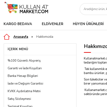
KARGO BEDAVA
ELDIVENLER
HIJYEN ÜRÜNLERI
Anasayfa
Hakkımızda
Hakkımız
İÇERIK MENÜ
Kullanatmarket.c
%100 Güvenli Alışveriş
tedariğini topta
Garanti ve İade Koşulları
Tek kullanımlık 
bambu ürünler, pi
Banka Hesap Bilgileri
Son tüketiciler 
İade ve Değişim Garantisi
birer yansımasıd
Kullanamarket.co
KVKK Aydınlatma Metni
sektöründe yerini
Satış Sözleşmesi
Teslimat Koşulları