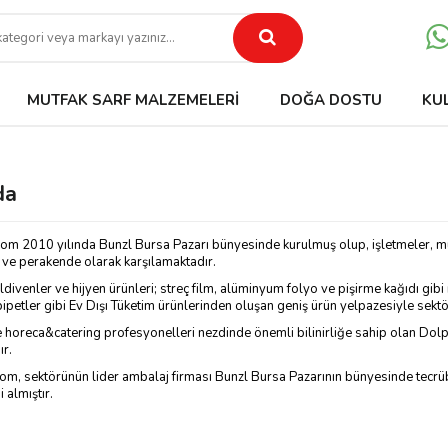
MUTFAK SARF MALZEMELERI
DOĞA DOSTU
KU
da
om 2010 yılında Bunzl Bursa Pazarı bünyesinde kurulmuş olup, işletmeler, mutf
n ve perakende olarak karşılamaktadır.
eldivenler ve hijyen ürünleri; streç film, alüminyum folyo ve pişirme kağıdı gibi
petler gibi Ev Dışı Tüketim ürünlerinden oluşan geniş ürün yelpazesiyle sektör
ve horeca&catering profesyonelleri nezdinde önemli bilinirliğe sahip olan Dolp
ır.
m, sektörünün lider ambalaj firması Bunzl Bursa Pazarının bünyesinde tecrübeli
 almıştır.