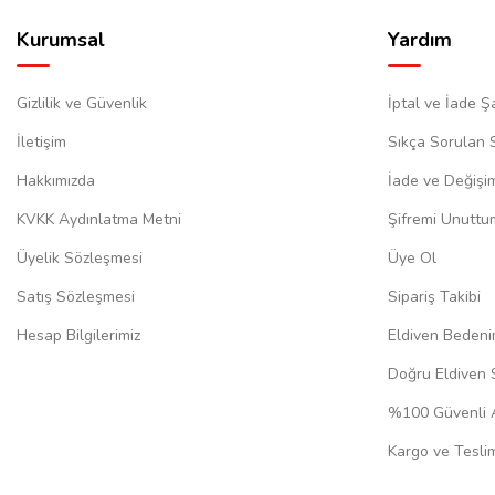
Kurumsal
Yardım
Gizlilik ve Güvenlik
İptal ve İade Şa
İletişim
Sıkça Sorulan 
Hakkımızda
İade ve Değişi
KVKK Aydınlatma Metni
Şifremi Unuttu
Üyelik Sözleşmesi
Üye Ol
Satış Sözleşmesi
Sipariş Takibi
Hesap Bilgilerimiz
Eldiven Bedeni
Doğru Eldiven 
%100 Güvenli A
Kargo ve Teslim