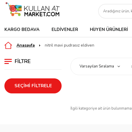
KARGO BEDAVA
ELDIVENLER
HIJYEN ÜRÜNLERI
Anasayfa
nitril mavi pudrasız eldiven
FILTRE
SEÇIMI FILTRELE
İlgili kategoriye ait ürün bulunmama