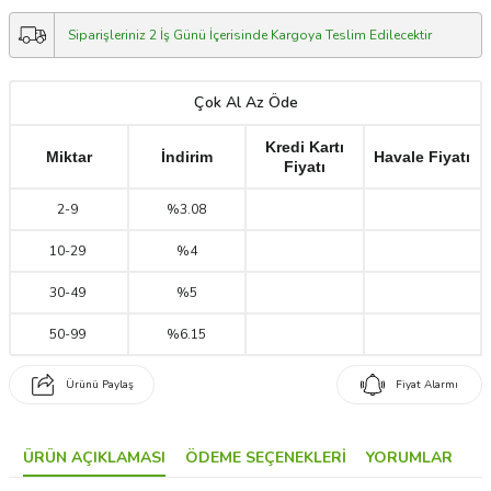
Siparişleriniz 2 İş Günü İçerisinde Kargoya Teslim Edilecektir
Çok Al Az Öde
Kredi Kartı
Miktar
İndirim
Havale Fiyatı
Fiyatı
2
-
9
%3.08
10
-
29
%4
30
-
49
%5
50
-
99
%6.15
Ürünü Paylaş
Fiyat Alarmı
ÜRÜN AÇIKLAMASI
ÖDEME SEÇENEKLERI
YORUMLAR