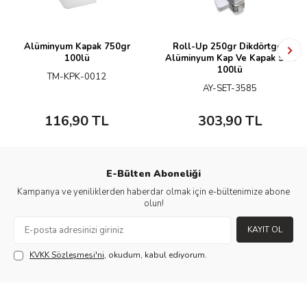
Alüminyum Kapak 750gr
Roll-Up 250gr Dikdörtgen
100lü
Alüminyum Kap Ve Kapak Seti
100lü
TM-KPK-0012
AY-SET-3585
116,90
TL
303,90
TL
E-Bülten Aboneliği
Kampanya ve yeniliklerden haberdar olmak için e-bültenimize abone
olun!
KAYIT OL
KVKK Sözleşmesi'ni
, okudum, kabul ediyorum.