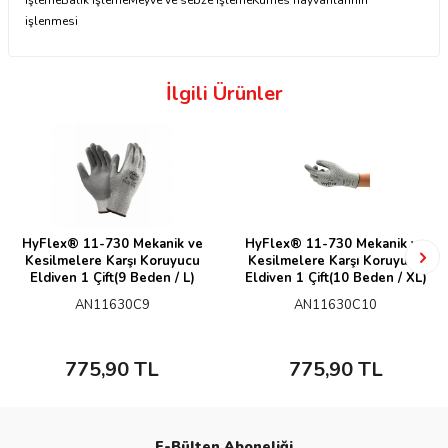
işlemeBalık işlemeMeyve ve sebze işlemeKümes hayvanlarının
işlenmesi
İlgili Ürünler
HyFlex® 11-730 Mekanik ve
HyFlex® 11-730 Mekanik ve
Kesilmelere Karşı Koruyucu
Kesilmelere Karşı Koruyucu
Eldiven 1 Çift(9 Beden / L)
Eldiven 1 Çift(10 Beden / XL)
AN11630C9
AN11630C10
775,90
TL
775,90
TL
E-Bülten Aboneliği