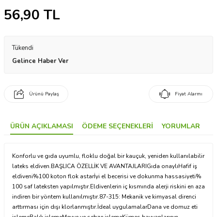
56,90
TL
Tükendi
Gelince Haber Ver
Ürünü Paylaş
Fiyat Alarmı
ÜRÜN AÇIKLAMASI
ÖDEME SEÇENEKLERI
YORUMLAR
Konforlu ve gıda uyumlu, floklu doğal bir kauçuk, yeniden kullanılabilir
lateks eldiven.BAŞLICA ÖZELLİK VE AVANTAJLARIGıda onaylıHafif iş
eldiveni%100 koton flok astarİyi el becerisi ve dokunma hassasiyeti%
100 saf lateksten yapılmıştır.Eldivenlerin iç kısmında alerji riskini en aza
indiren bir yöntem kullanılmıştır.87-315: Mekanik ve kimyasal direnci
arttırması için dışı klorlanmıştır.İdeal uygulamalarDana ve domuz eti