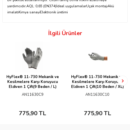
bir şekilde astarlanmıştır: Cildin tahriş olma riskini azaltmaya
yardımcıdır.AQL: 0,65 (EN374)İdeal uygulamalarUçak montajıAkü
imalatıKimya sanayiElektronik üretimi
İlgili Ürünler
HyFlex® 11-730 Mekanik ve
HyFlex® 11-730 Mekanik ve
Kesilmelere Karşı Koruyucu
Kesilmelere Karşı Koruyucu
Eldiven 1 Çift(9 Beden / L)
Eldiven 1 Çift(10 Beden / XL)
AN11630C9
AN11630C10
775,90
TL
775,90
TL