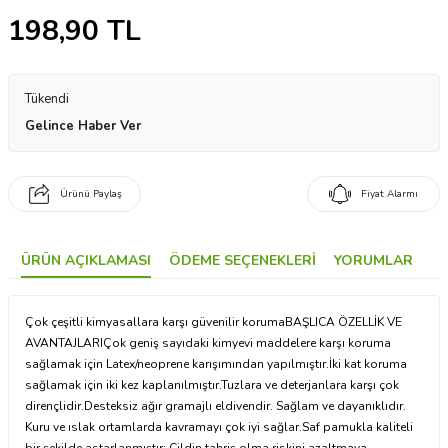
198,90
TL
Tükendi
Gelince Haber Ver
Ürünü Paylaş
Fiyat Alarmı
ÜRÜN AÇIKLAMASI
ÖDEME SEÇENEKLERI
YORUMLAR
Çok çeşitli kimyasallara karşı güvenilir korumaBAŞLICA ÖZELLİK VE
AVANTAJLARIÇok geniş sayıdaki kimyevi maddelere karşı koruma
sağlamak için Latex/neoprene karışımından yapılmıştır.İki kat koruma
sağlamak için iki kez kaplanılmıştır.Tuzlara ve deterjanlara karşı çok
dirençlidir.Desteksiz ağır gramajlı eldivendir. Sağlam ve dayanıklıdır.
Kuru ve ıslak ortamlarda kavramayı çok iyi sağlar.Saf pamukla kaliteli