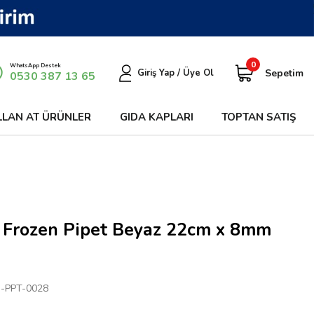
0
WhatsApp Destek
Sepetim
Giriş Yap / Üye Ol
0530 387 13 65
LLAN AT ÜRÜNLER
GIDA KAPLARI
TOPTAN SATIŞ
 Frozen Pipet Beyaz 22cm x 8mm
-PPT-0028