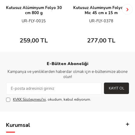
Kutusuz Alüminyum Folyo 30
Kutusuz Aluminyum Folyo 15
cm 800 g
Mic 45 cm x 15 m
UR-FLY-0015
UR-FLY-0378
259,00
TL
277,00
TL
E-Bülten Aboneliği
Kampanya ve yeniliklerden haberdar olmak için e-bültenimize abone
olun!
KAYIT OL
KVKK Sözleşmesi'ni
, okudum, kabul ediyorum.
Kurumsal