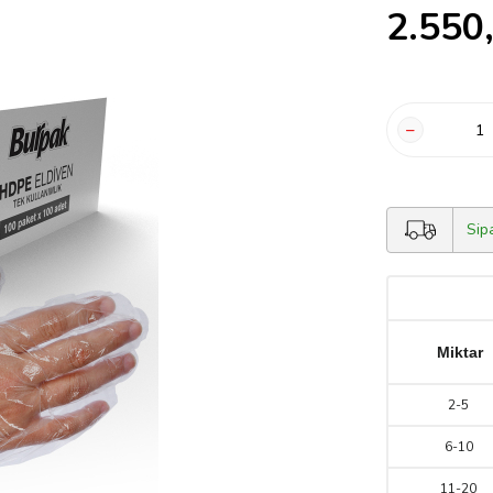
2.550
Sip
Miktar
2
-
5
6
-
10
11
-
20