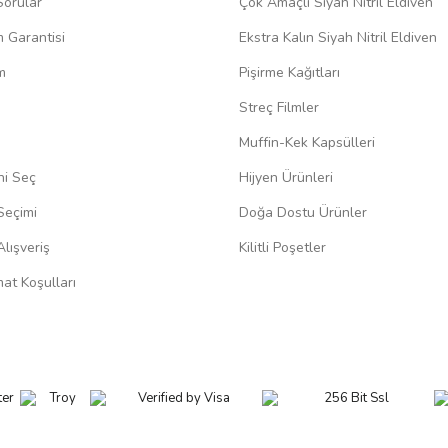
Sorular
Çok Amaçlı Siyah Nitril Eldiven
m Garantisi
Ekstra Kalın Siyah Nitril Eldiven
m
Pişirme Kağıtları
Streç Filmler
Muffin-Kek Kapsülleri
ni Seç
Hijyen Ürünleri
Seçimi
Doğa Dostu Ürünler
lışveriş
Kilitli Poşetler
at Koşulları