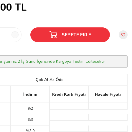
,00
TL
SEPETE EKLE
arişleriniz 2 İş Günü İçerisinde Kargoya Teslim Edilecektir
Çok Al Az Öde
İndirim
Kredi Kartı Fiyatı
Havale Fiyatı
%2
%3
%3.9