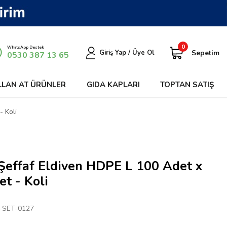
0
WhatsApp Destek
Sepetim
Giriş Yap / Üye Ol
0530 387 13 65
LLAN AT ÜRÜNLER
GIDA KAPLARI
TOPTAN SATIŞ
- Koli
Şeffaf Eldiven HDPE L 100 Adet x
t - Koli
-SET-0127