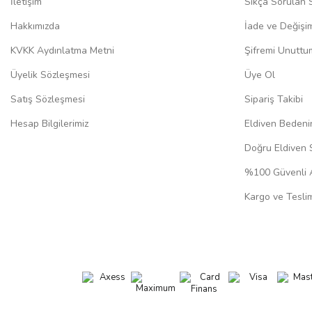
İletişim
Sıkça Sorulan 
Hakkımızda
İade ve Değişi
KVKK Aydınlatma Metni
Şifremi Unuttu
Üyelik Sözleşmesi
Üye Ol
Satış Sözleşmesi
Sipariş Takibi
Hesap Bilgilerimiz
Eldiven Bedeni
Doğru Eldiven 
%100 Güvenli A
Kargo ve Teslim